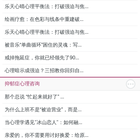
乐天心晴心理平衡法：打破强迫与焦...
绘画疗愈：在色彩与线条中重建破...
乐天心晴心理平衡法：打破强迫与焦...
被音乐“单曲循环”困住的灵魂：写...
戒掉拖延症，你就已经领先了90...
心理暗示成强迫？三招教你回归自...
抑郁症心理咨询
那个总说 “忙起来就好了” ...
为什么上班不是“被迫营业”，而是...
当心理学遇见"冰山恋人"：如何融...
亲爱的，你不需要用讨好换爱：给原...