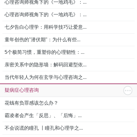
心理咨询师视角下的《一地鸡毛》：...
心理咨询师视角下的《一地鸡毛》：...
七夕告白心理学：用科学技巧让爱意...
童年创伤的"潜伏期"：为什么有些...
5个极简习惯，重塑你的心理韧性：...
亲密关系中的隐形墙：解码回避型依...
当代年轻人为何在玄学与心理咨询之...
疑病症心理咨询
花钱有负罪感该怎么办？
霸凌者会产生「反思」、「后悔」...
不会说谎的瞳孔 丨瞳孔和心理学之...