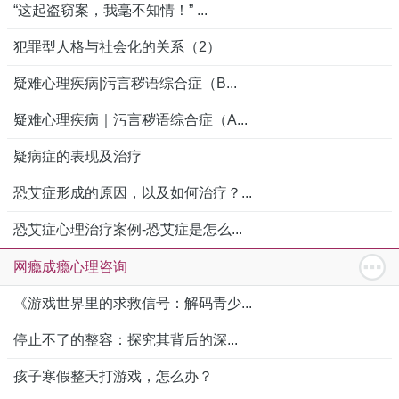
“这起盗窃案，我毫不知情！” ...
犯罪型人格与社会化的关系（2）
疑难心理疾病|污言秽语综合症（B...
疑难心理疾病｜污言秽语综合症（A...
疑病症的表现及治疗
恐艾症形成的原因，以及如何治疗？...
恐艾症心理治疗案例-恐艾症是怎么...
网瘾成瘾心理咨询
《游戏世界里的求救信号：解码青少...
停止不了的整容：探究其背后的深...
孩子寒假整天打游戏，怎么办？