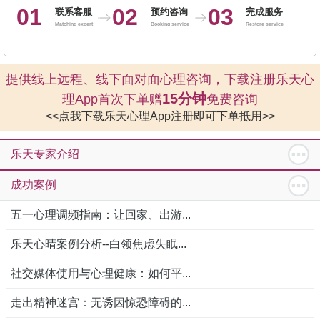
01
02
03
联系客服
预约咨询
完成服务
Matching expert
Booking service
Restore service
提供线上远程、线下面对面心理咨询，下载注册乐天心
15分钟
理App首次下单赠
免费咨询
<<点我下载乐天心理App注册即可下单抵用>>
乐天专家介绍
成功案例
五一心理调频指南：让回家、出游...
乐天心晴案例分析--白领焦虑失眠...
社交媒体使用与心理健康：如何平...
走出精神迷宫：无诱因惊恐障碍的...