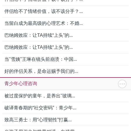
伴侣给不了情绪价值，该不该分手？...
当留白成为最高级的心理艺术：不婚...
巴纳姆效应：让TA持续“上头”的...
巴纳姆效应：让TA持续“上头”的...
当"雪姨"王琳在镜头前崩溃：中国...
好的伴侣关系，是命运赐予我们的...
青少年心理咨询
被过度保护的童年，是养出"玻璃...
破译青春期的“社交密码”：青少年...
致高三勇士：用“心理韧性”打赢...