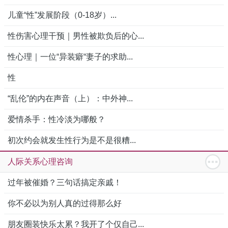
儿童“性”发展阶段（0-18岁）...
性伤害心理干预｜男性被欺负后的心...
性心理｜一位“异装癖“妻子的求助...
性
“乱伦”的内在声音（上）：中外神...
爱情杀手：性冷淡为哪般？
初次约会就发生性行为是不是很糟...
人际关系心理咨询
过年被催婚？三句话搞定亲戚！
你不必以为别人真的过得那么好
朋友圈装快乐太累？我开了个仅自己...