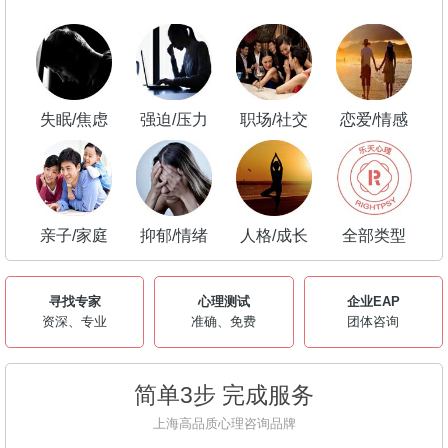
失眠/焦虑
强迫/压力
职场/社交
恋爱/情感
亲子/家庭
抑郁/情绪
人格/成长
全部类型
寻找专家
心理测试
企业EAP
资深、专业
准确、免费
团体咨询
简单3步 完成服务
上海高品质心理咨询品牌