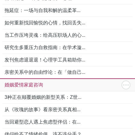
拖延症：一场与自我和解的温柔革...
如何重新找回愉悦的心情，找回丢失...
当工作压垮灵魂：给高压职场人的心...
研究生多重压力自救指南：在学术漩...
发刊焦虑退退退！心理学工具箱助你...
亲密关系中的自由悖论：在「做自己...
婚姻爱情家庭咨询
3种正在颠覆婚姻的新型关系：Z世...
从《玫瑰的故事》看亲密关系真相...
当回避型恋人遇上焦虑型伴侣：在...
伴侣给不了情绪价值，该不该分手？...