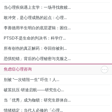
当心理疾病遇上玄学：一场寻找救赎...
敢冲突，是心理成熟的起点：心理...
李善德用半生明白的底层逻辑：困住...
PTSD不是生命的判决书：科学疗...
所有创伤的真正解药：夺回你被剥...
恐惧犯错」背后的心理秘密与克服之...
焦虑症心理咨询
别被 “一次错毁一生” 吓住！人...
破茧抗压·研途启航——研究生心...
当「优秀」成为枷锁：研究生群体自...
情绪稳定：当代人必修的「心理...