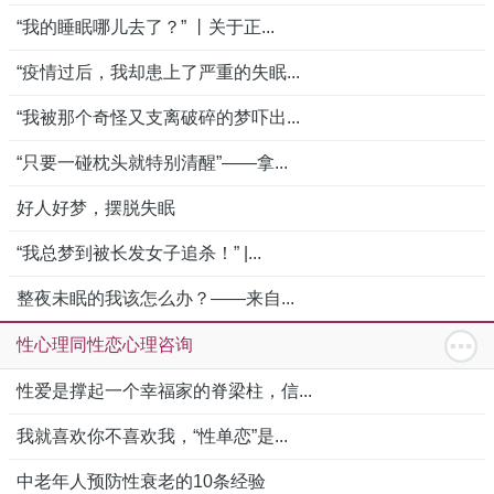
“我的睡眠哪儿去了？” 丨关于正...
“疫情过后，我却患上了严重的失眠...
“我被那个奇怪又支离破碎的梦吓出...
“只要一碰枕头就特别清醒”——拿...
好人好梦，摆脱失眠
“我总梦到被长发女子追杀！” |...
整夜未眠的我该怎么办？——来自...
性心理同性恋心理咨询
性爱是撑起一个幸福家的脊梁柱，信...
我就喜欢你不喜欢我，“性单恋”是...
中老年人预防性衰老的10条经验