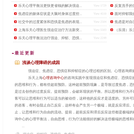
后，又下了另一道更难的题目，要找出这个数学天才。
乐天心理平衡法更快更省钱的解决强迫...
反复洗手的强
View:1729
焦虑症的躯体症状是大脑对身体过度控...
面对抑郁我
View:4510
社交中的过度紧张和恐惧是焦虑的表现...
焦虑是对自
View:2504
上海乐天心理医生强迫症治疗方法新突...
（乐清）乐天
View:5503
乐天心理平衡法治疗强迫、抑郁、恐惧...
View:2249
最近更新
浅谈心理障碍的成因
强迫症、焦虑症、恐惧症和抑郁症的心理过程的区别。心理咨询师如
乐天上海
心理咨询中心
的咨询实践中发现强迫症和焦虑症、恐惧症
的思维和行为，都有些超前预防。这种超前预防现象，是导致过度焦虑，恐
是过去创伤的过度反应。提前预防，会破坏现状的平衡。所以思维和行为不
客可以让思维和行为可以适当的被动些，这样他的反应才是适度的。另外可
的咨客，有时会阻止自己反应，这样有会产生另一个极端，就是反应滞后。
...
止，让思维和行为自由的流动。提前，超前反应和滞后反应这些都是极端的
询中心的心理平衡法，自由思维，行为疗法能很好的解决这些极端的思维和
...