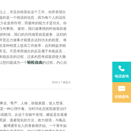
位上，并且你很喜欢这个工作，你所表现出
递的是一个错误的信息，因为每个人的适应
志力在发挥作用，而最终的能力才是功夫。你
任何事情。 最初，我们做事情的时候靠的基
事的时候，我们的共同感受就是疲惫，达到的
开意志力做事才能逐步达到功夫的程度。 将
在某种程度上提高工作效率，达到精益求精
常见。不思考而做出的反应属于本能反应，
本能反应的过程，过多的思考或疑虑使大脑
轻松自由
让想问题成为一个
的过程，内心自
电话咨询
2016-1-7 评论:0
在线咨询
事业、尊严、人格，拆散家庭，使人堕落、
瘾是一种心理中毒。当时50名在医院接受治疗
痛或腹泻。从这个实验中发现，赌徒是在逃避
荒诞、逃避现实的方法，效力很强，与毒品
。 赌博通常在人的青春期开始。一个青年如