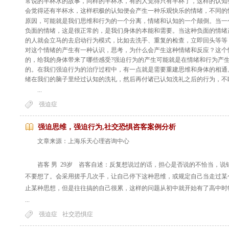
常说的半杯水的故事，同样的半杯水，有的人觉得只有半杯了，这样的认知
会觉得还有半杯水，这样积极的认知便会产生一种乐观快乐的情绪，不同的
原因，可能就是我们思维和行为的一个分离，情绪和认知的一个颠倒。当一
负面的情绪，这是很正常的，是我们身体的本能和需要。当这种负面的情绪
的人就会立马的去启动行为模式，比如去洗手、重复的检查，立即回头等等
对这个情绪的产生有一种认识，思考，为什么会产生这种情绪和反应？这个
的，给我的身体带来了哪些感受?强迫行为的产生可能就是在情绪和行为产
的。在我们强迫行为的治疗过程中，有一点就是需要重建思维和身体的相通
绪在我们的脑子里经过认知的洗礼，然后再付诸已认知洗礼之后的行为，不
...
强迫症
强迫思维，强迫行为,社交恐惧咨客案例分析
文章来源：上海乐天心理咨询中心
咨客 男 29岁 咨客自述：反复想说过的话，担心是否说的不恰当，说
不要想了。会采用搓手几次手，让自己停下这种思维，或规定自己当走过某
止某种思想，但是往往搞的自己很累，这样的问题从初中就开始有了高中时
...
强迫症
社交恐惧症