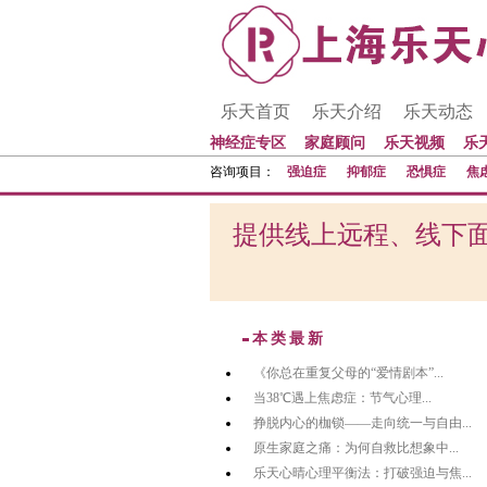
乐天首页
乐天介绍
乐天动态
神经症专区
家庭顾问
乐天视频
乐
咨询项目：
强迫症
抑郁症
恐惧症
焦
提供线上远程、线下面
本类最新
《你总在重复父母的“爱情剧本”...
当38℃遇上焦虑症：节气心理...
挣脱内心的枷锁——走向统一与自由...
原生家庭之痛：为何自救比想象中...
乐天心晴心理平衡法：打破强迫与焦...