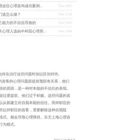
迫症心理咨询成功案例...
View:4395
们该怎么做？
View:2716
己能力的不自信导致的
View:5956
心理入选由中科院心理所...
View:1369
何在治疗这些问题时加以区别对待。
的咨客的心理问题跟提前预防有关系，他们
惧的原因，是一种对本能的不信任的表现。
能过度提前。他们过于积极。这些问题的咨
以从新建立对自我本能的信任。而抑郁症的
所以抑郁症的咨客，需要解除这种自我阻
模式。都会导致心理障碍。乐天上海心理咨
行为模式。