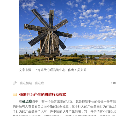
文章来源：上海乐天
心理咨询中心
作者：吴力苏
...
强迫情绪
强迫症
201
强迫行为产生的思维行动模式
强迫症
在
当中，有一个经常出现的状况，就是控制不住的去做一件事情
的身后有人在看着自己而不断的回头检查，这个行为的产生是由行为产生之
个行为的产生是由个人对一件事情的认知产生情绪，对一件事情有不同的认