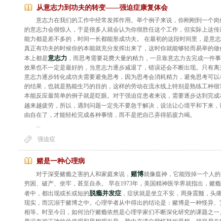
从意志力到功夫的转变——强迫症康复体会
意志力在我们的工作中经常发挥作用。举个例子来说，你刚刚到一个岗
的意志力会很惊人，于是很多人就会认为你很胜任这个工作，但实际上这传
能力都是差不多的，时间一长都能形成功夫。 在最初的这段时间里，是意
真正有功夫的时候你的本能就充分发挥出来了，这时你就能够轻而易举的做
意志力
本上都是
，而思考需要花费大量的精力，一旦靠意志力去完成一件
效果也不一定是最好的，当意志力逐步减退了，错误还会不断出现。只有离
意志力逐步转化成功夫需要避免思考，因为思考会消耗精力，避免思考可以
的结果，也就是熟能生巧的目的，这样的劳动在流水线上特别是熟练工种很
本能反应最简单的例子就是眨眼。对于强迫症患者来说，需要逐步达到完成
越来越疲劳，所以，遇到问题一定先不要急于解决，设法让心境平和下来，
由自在了，才能轻松完成各种事情，而不是把自己弄得筋疲力竭。
...
强迫症
赌是一种心理病
赌博
对于深受赌瘾之害的人和家庭来说，
就像瘟神，它能毁掉一个人的
穷困、破产、坐牢，甚至自杀。 早在1973年，美国精神医学界就指出，赌
脱瘾并发症
者中，都出现或长或短的
，症状就是坐立不安，周身震颤，头
现实，而沉溺于赌博之中。心理学者从中得出的结论是：赌博是一种怪异、
相等。时至今日，如何治疗赌瘾依然是心理学家们不断深化研究的课题之一