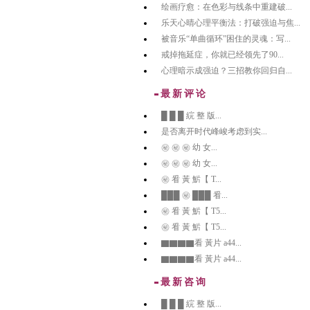
绘画疗愈：在色彩与线条中重建破...
乐天心晴心理平衡法：打破强迫与焦...
被音乐“单曲循环”困住的灵魂：写...
戒掉拖延症，你就已经领先了90...
心理暗示成强迫？三招教你回归自...
最新评论
█ █ █ 綄 整 版...
是否离开时代峰峻考虑到实...
㊙️ ㊙️ ㊙️ 幼 女...
㊙️ ㊙️ ㊙️ 幼 女...
㊙️ 㸔 黃 魸【 T...
███ ㊙️ ███ 㸔...
㊙️ 㸔 黃 魸【 T5...
㊙️ 㸔 黃 魸【 T5...
▇▇▇▇看 黃片 a44...
▇▇▇▇看 黃片 a44...
最新咨询
█ █ █ 綄 整 版...