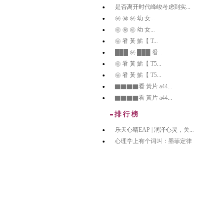
是否离开时代峰峻考虑到实...
㊙️ ㊙️ ㊙️ 幼 女...
㊙️ ㊙️ ㊙️ 幼 女...
㊙️ 㸔 黃 魸【 T...
███ ㊙️ ███ 㸔...
㊙️ 㸔 黃 魸【 T5...
㊙️ 㸔 黃 魸【 T5...
▇▇▇▇看 黃片 a44...
▇▇▇▇看 黃片 a44...
排行榜
乐天心晴EAP | 润泽心灵，关...
心理学上有个词叫：墨菲定律