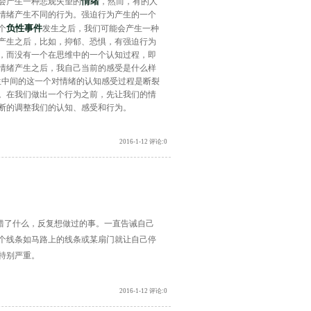
情绪
会产生一种悲观失望的
，然而，有的人
情绪产生不同的行为。强迫行为产生的一个
负性事件
个
发生之后，我们可能会产生一种
产生之后，比如，抑郁、恐惧，有强迫行为
，而没有一个在思维中的一个认知过程，即
情绪产生之后，我自己当前的感受是什么样
生中间的这一个对情绪的认知感受过程是断裂
。在我们做出一个行为之前，先让我们的情
断的调整我们的认知、感受和行为。
2016-1-12 评论:0
错了什么，反复想做过的事。一直告诫自己
个线条如马路上的线条或某扇门就让自己停
特别严重。
2016-1-12 评论:0