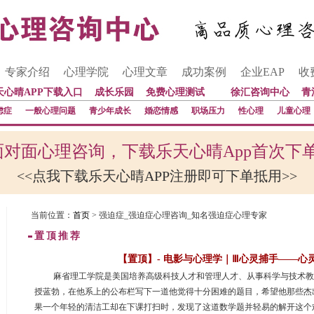
专家介绍
心理学院
心理文章
成功案例
企业EAP
收
天心晴APP下载入口
成长乐园
免费心理测试
徐汇咨询中心
青
虑症
一般心理问题
青少年成长
婚恋情感
职场压力
性心理
儿童心理
对面心理咨询，下载乐天心晴App首次下
<<点我下载乐天心晴APP注册即可下单抵用>>
当前位置：
首页
> 强迫症_强迫症心理咨询_知名强迫症心理专家
置顶推荐
【置顶】- 电影与心理学｜Ⅲ心灵捕手——心
 麻省理工学院是美国培养高级科技人才和管理人才、从事科学与技术
授蓝勃，在他系上的公布栏写下一道他觉得十分困难的题目，希望他那些杰
果一个年轻的清洁工却在下课打扫时，发现了这道数学题并轻易的解开这个