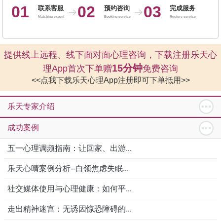
01
02
03
联系客服
预约咨询
完成服务
Matching expert
Booking service
Restore service
提供线上远程、线下面对面心理咨询，下载注册乐天心
15分钟
理App首次下单赠
免费咨询
<<点我下载乐天心理App注册即可下单抵用>>
乐天专家介绍
成功案例
五一心理调频指南：让回家、出游...
乐天心晴案例分析--白领焦虑失眠...
社交媒体使用与心理健康：如何平...
走出精神迷宫：无诱因惊恐障碍的...