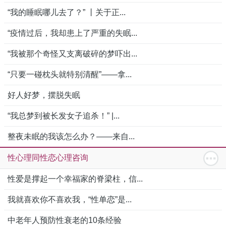
“我的睡眠哪儿去了？” 丨关于正...
“疫情过后，我却患上了严重的失眠...
“我被那个奇怪又支离破碎的梦吓出...
“只要一碰枕头就特别清醒”——拿...
好人好梦，摆脱失眠
“我总梦到被长发女子追杀！” |...
整夜未眠的我该怎么办？——来自...
性心理同性恋心理咨询
性爱是撑起一个幸福家的脊梁柱，信...
我就喜欢你不喜欢我，“性单恋”是...
中老年人预防性衰老的10条经验