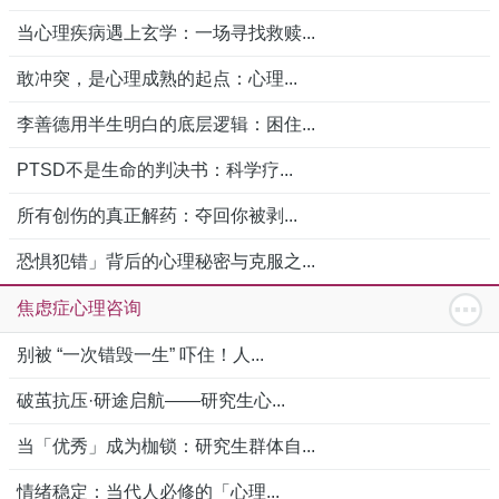
当心理疾病遇上玄学：一场寻找救赎...
敢冲突，是心理成熟的起点：心理...
李善德用半生明白的底层逻辑：困住...
PTSD不是生命的判决书：科学疗...
所有创伤的真正解药：夺回你被剥...
恐惧犯错」背后的心理秘密与克服之...
焦虑症心理咨询
别被 “一次错毁一生” 吓住！人...
破茧抗压·研途启航——研究生心...
当「优秀」成为枷锁：研究生群体自...
情绪稳定：当代人必修的「心理...