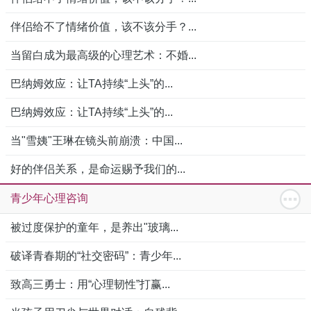
伴侣给不了情绪价值，该不该分手？...
当留白成为最高级的心理艺术：不婚...
巴纳姆效应：让TA持续“上头”的...
巴纳姆效应：让TA持续“上头”的...
当"雪姨"王琳在镜头前崩溃：中国...
好的伴侣关系，是命运赐予我们的...
青少年心理咨询
被过度保护的童年，是养出"玻璃...
破译青春期的“社交密码”：青少年...
致高三勇士：用“心理韧性”打赢...