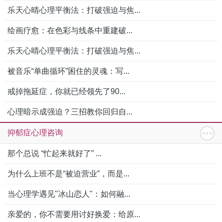
乐天心晴心理平衡法：打破强迫与焦...
绘画疗愈：在色彩与线条中重建破...
乐天心晴心理平衡法：打破强迫与焦...
被音乐“单曲循环”困住的灵魂：写...
戒掉拖延症，你就已经领先了90...
心理暗示成强迫？三招教你回归自...
抑郁症心理咨询
那个总说 “忙起来就好了” ...
为什么上班不是“被迫营业”，而是...
当心理学遇见"冰山恋人"：如何融...
亲爱的，你不需要用讨好换爱：给原...