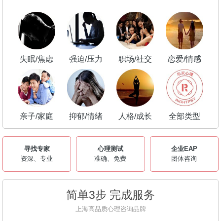
失眠/焦虑
强迫/压力
职场/社交
恋爱/情感
亲子/家庭
抑郁/情绪
人格/成长
全部类型
寻找专家
心理测试
企业EAP
资深、专业
准确、免费
团体咨询
简单3步 完成服务
上海高品质心理咨询品牌