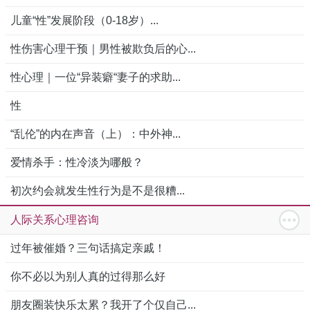
儿童“性”发展阶段（0-18岁）...
性伤害心理干预｜男性被欺负后的心...
性心理｜一位“异装癖“妻子的求助...
性
“乱伦”的内在声音（上）：中外神...
爱情杀手：性冷淡为哪般？
初次约会就发生性行为是不是很糟...
人际关系心理咨询
过年被催婚？三句话搞定亲戚！
你不必以为别人真的过得那么好
朋友圈装快乐太累？我开了个仅自己...