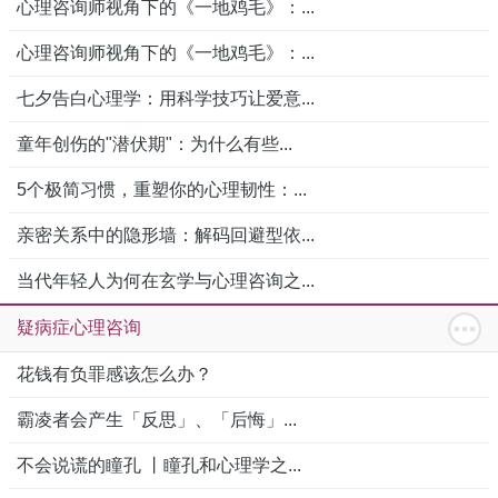
心理咨询师视角下的《一地鸡毛》：...
心理咨询师视角下的《一地鸡毛》：...
七夕告白心理学：用科学技巧让爱意...
童年创伤的"潜伏期"：为什么有些...
5个极简习惯，重塑你的心理韧性：...
亲密关系中的隐形墙：解码回避型依...
当代年轻人为何在玄学与心理咨询之...
疑病症心理咨询
花钱有负罪感该怎么办？
霸凌者会产生「反思」、「后悔」...
不会说谎的瞳孔 丨瞳孔和心理学之...