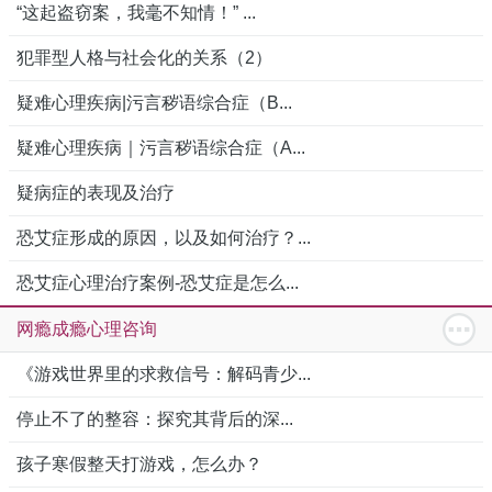
“这起盗窃案，我毫不知情！” ...
犯罪型人格与社会化的关系（2）
疑难心理疾病|污言秽语综合症（B...
疑难心理疾病｜污言秽语综合症（A...
疑病症的表现及治疗
恐艾症形成的原因，以及如何治疗？...
恐艾症心理治疗案例-恐艾症是怎么...
网瘾成瘾心理咨询
《游戏世界里的求救信号：解码青少...
停止不了的整容：探究其背后的深...
孩子寒假整天打游戏，怎么办？