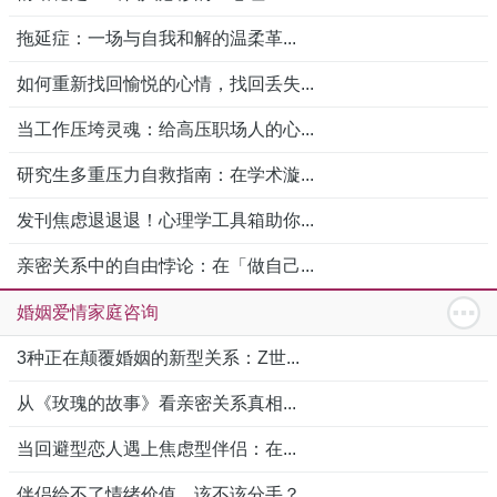
拖延症：一场与自我和解的温柔革...
如何重新找回愉悦的心情，找回丢失...
当工作压垮灵魂：给高压职场人的心...
研究生多重压力自救指南：在学术漩...
发刊焦虑退退退！心理学工具箱助你...
亲密关系中的自由悖论：在「做自己...
婚姻爱情家庭咨询
3种正在颠覆婚姻的新型关系：Z世...
从《玫瑰的故事》看亲密关系真相...
当回避型恋人遇上焦虑型伴侣：在...
伴侣给不了情绪价值，该不该分手？...