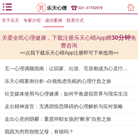
关于乐天
专家介绍
用户登录
成功案例
联系方式
用户注册
30分钟
关爱全民心理健康，下载注册乐天心晴App赠
免
费咨询
<<点我下载乐天心晴App注册即可下单抵用>>
五一心理调频指南：让回家、出游、宅居都成为心灵疗愈场
乐天心晴案例分析--白领焦虑失眠的心理疗愈之旅
社交媒体使用与心理健康：如何平衡虚拟世界与现实生活
走出精神迷宫：无诱因惊恐障碍的心理解析与应对策略
走出心灵的阴霾：重度抑郁女孩的“断亲”自愈之旅
我因为穷而怨恨父母，有错吗？