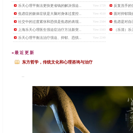
后，又下了另一道更难的题目，要找出这个数学天才。
乐天心理平衡法更快更省钱的解决强迫...
反复洗手的强
View:1729
焦虑症的躯体症状是大脑对身体过度控...
面对抑郁我
View:4510
社交中的过度紧张和恐惧是焦虑的表现...
焦虑是对自
View:2504
上海乐天心理医生强迫症治疗方法新突...
（乐清）乐天
View:5503
乐天心理平衡法治疗强迫、抑郁、恐惧...
View:2249
最近更新
东方哲学，传统文化和心理咨询与治疗
...
...