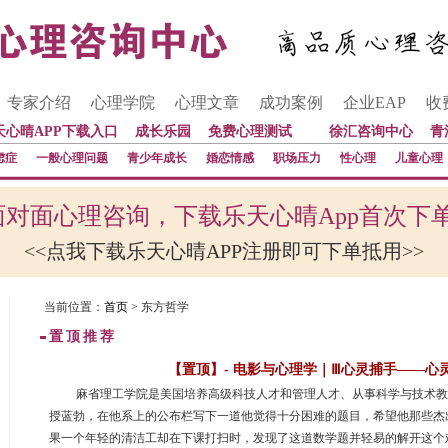
专家介绍
心理学院
心理文章
成功案例
企业EAP
收
天心晴APP下载入口
成长乐园
免费心理测试
徐汇咨询中心
青
虑症
一般心理问题
青少年成长
婚恋情感
职场压力
性心理
儿童心理
对面心理咨询，下载乐天心晴App首次下
<<点我下载乐天心晴APP注册即可下单抵用>>
当前位置：
首页
> 东方哲学
置顶推荐
【置顶】- 电影与心理学｜Ⅲ心灵捕手——心
 麻省理工学院是美国培养高级科技人才和管理人才、从事科学与技术
授蓝勃，在他系上的公布栏写下一道他觉得十分困难的题目，希望他那些杰
果一个年轻的清洁工却在下课打扫时，发现了这道数学题并轻易的解开这个