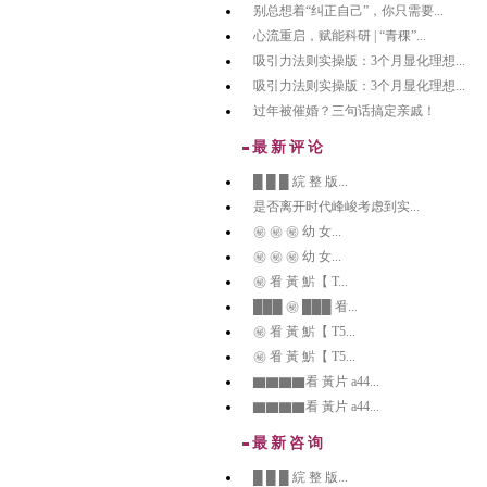
别总想着“纠正自己”，你只需要...
心流重启，赋能科研 | “青稞”...
吸引力法则实操版：3个月显化理想...
吸引力法则实操版：3个月显化理想...
过年被催婚？三句话搞定亲戚！
最新评论
█ █ █ 綄 整 版...
是否离开时代峰峻考虑到实...
㊙️ ㊙️ ㊙️ 幼 女...
㊙️ ㊙️ ㊙️ 幼 女...
㊙️ 㸔 黃 魸【 T...
███ ㊙️ ███ 㸔...
㊙️ 㸔 黃 魸【 T5...
㊙️ 㸔 黃 魸【 T5...
▇▇▇▇看 黃片 a44...
▇▇▇▇看 黃片 a44...
最新咨询
█ █ █ 綄 整 版...