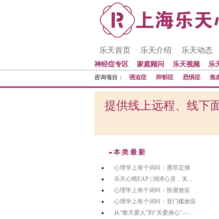
乐天首页
乐天介绍
乐天动态
神经症专区
家庭顾问
乐天视频
乐
咨询项目：
强迫症
抑郁症
恐惧症
焦
提供线上远程、线下面
本类最新
心理学上有个词叫：墨菲定律
乐天心晴EAP | 润泽心灵，关...
心理学上有个词叫：拆屋效应
心理学上有个词叫：登门槛效应
从“敬天爱人”到“关爱身心”—...