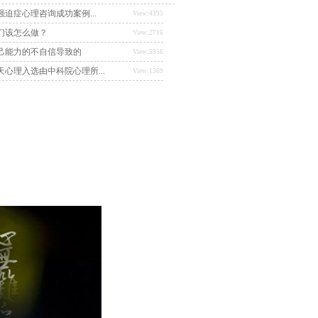
迫症心理咨询成功案例...
View:4395
们该怎么做？
View:2716
己能力的不自信导致的
View:5956
心理入选由中科院心理所...
View:1369