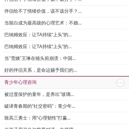
伴侣给不了情绪价值，该不该分手？...
当留白成为最高级的心理艺术：不婚...
巴纳姆效应：让TA持续“上头”的...
巴纳姆效应：让TA持续“上头”的...
当"雪姨"王琳在镜头前崩溃：中国...
好的伴侣关系，是命运赐予我们的...
青少年心理咨询
被过度保护的童年，是养出"玻璃...
破译青春期的“社交密码”：青少年...
致高三勇士：用“心理韧性”打赢...