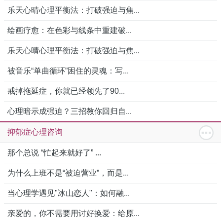
乐天心晴心理平衡法：打破强迫与焦...
绘画疗愈：在色彩与线条中重建破...
乐天心晴心理平衡法：打破强迫与焦...
被音乐“单曲循环”困住的灵魂：写...
戒掉拖延症，你就已经领先了90...
心理暗示成强迫？三招教你回归自...
抑郁症心理咨询
那个总说 “忙起来就好了” ...
为什么上班不是“被迫营业”，而是...
当心理学遇见"冰山恋人"：如何融...
亲爱的，你不需要用讨好换爱：给原...