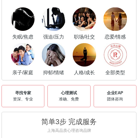
失眠/焦虑
强迫/压力
职场/社交
恋爱/情感
亲子/家庭
抑郁/情绪
人格/成长
全部类型
寻找专家
心理测试
企业EAP
资深、专业
准确、免费
团体咨询
简单3步 完成服务
上海高品质心理咨询品牌