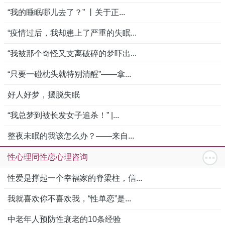
“我的睡眠哪儿去了？” 丨关于正...
“疫情过后，我却患上了严重的失眠...
“我被那个奇怪又支离破碎的梦吓出...
“只要一碰枕头就特别清醒”——拿...
好人好梦，摆脱失眠
“我总梦到被长发女子追杀！” |...
整夜未眠的我该怎么办？——来自...
性心理同性恋心理咨询
性爱是撑起一个幸福家的脊梁柱，信...
我就喜欢你不喜欢我，“性单恋”是...
中老年人预防性衰老的10条经验