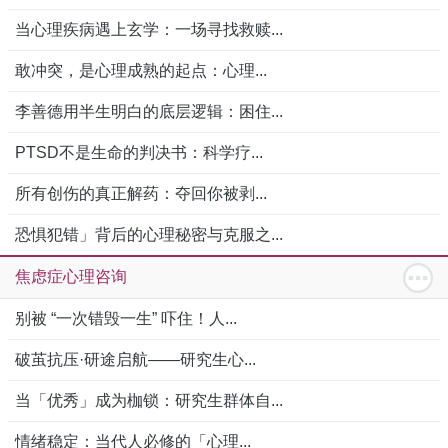
当心理疾病遇上玄学：一场寻找救赎...
敢冲突，是心理成熟的起点：心理...
李善德用半生明白的底层逻辑：困住...
PTSD不是生命的判决书：科学疗...
所有创伤的真正解药：夺回你被剥...
恐惧犯错」背后的心理秘密与克服之...
焦虑症心理咨询
别被 “一次错毁一生” 吓住！人...
破茧抗压·研途启航——研究生心...
当「优秀」成为枷锁：研究生群体自...
情绪稳定：当代人必修的「心理...