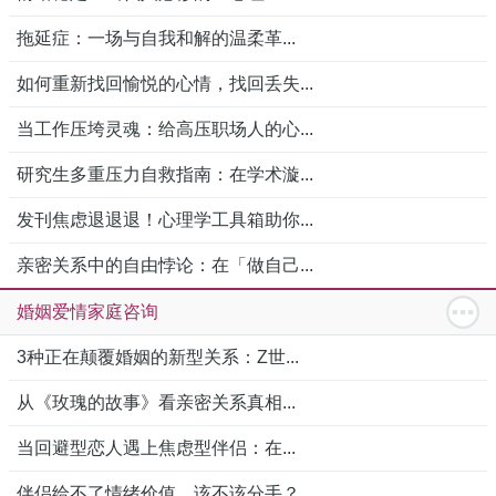
拖延症：一场与自我和解的温柔革...
如何重新找回愉悦的心情，找回丢失...
当工作压垮灵魂：给高压职场人的心...
研究生多重压力自救指南：在学术漩...
发刊焦虑退退退！心理学工具箱助你...
亲密关系中的自由悖论：在「做自己...
婚姻爱情家庭咨询
3种正在颠覆婚姻的新型关系：Z世...
从《玫瑰的故事》看亲密关系真相...
当回避型恋人遇上焦虑型伴侣：在...
伴侣给不了情绪价值，该不该分手？...