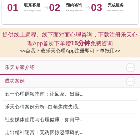
01
02
03
联系客服
预约咨询
完成服务
Matching expert
Booking service
Restore service
提供线上远程、线下面对面心理咨询，下载注册乐天心
15分钟
理App首次下单赠
免费咨询
<<点我下载乐天心理App注册即可下单抵用>>
乐天专家介绍
成功案例
五一心理调频指南：让回家、出游...
乐天心晴案例分析--白领焦虑失眠...
社交媒体使用与心理健康：如何平...
走出精神迷宫：无诱因惊恐障碍的...