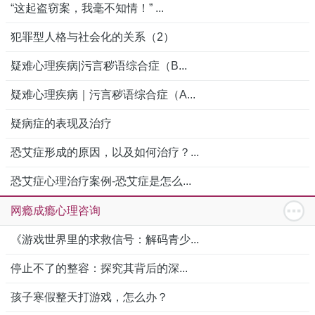
“这起盗窃案，我毫不知情！” ...
犯罪型人格与社会化的关系（2）
疑难心理疾病|污言秽语综合症（B...
疑难心理疾病｜污言秽语综合症（A...
疑病症的表现及治疗
恐艾症形成的原因，以及如何治疗？...
恐艾症心理治疗案例-恐艾症是怎么...
网瘾成瘾心理咨询
《游戏世界里的求救信号：解码青少...
停止不了的整容：探究其背后的深...
孩子寒假整天打游戏，怎么办？