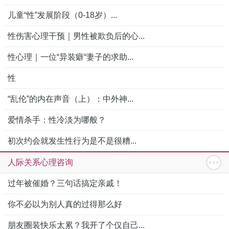
儿童“性”发展阶段（0-18岁）...
性伤害心理干预｜男性被欺负后的心...
性心理｜一位“异装癖“妻子的求助...
性
“乱伦”的内在声音（上）：中外神...
爱情杀手：性冷淡为哪般？
初次约会就发生性行为是不是很糟...
人际关系心理咨询
过年被催婚？三句话搞定亲戚！
你不必以为别人真的过得那么好
朋友圈装快乐太累？我开了个仅自己...