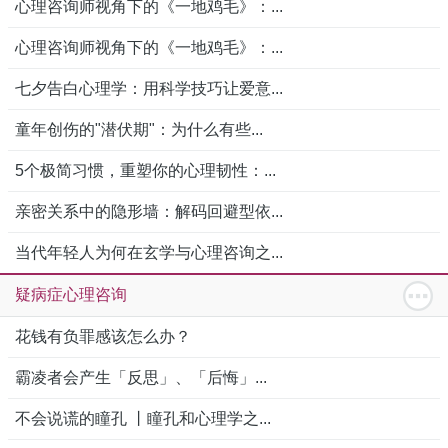
心理咨询师视角下的《一地鸡毛》：...
心理咨询师视角下的《一地鸡毛》：...
七夕告白心理学：用科学技巧让爱意...
童年创伤的"潜伏期"：为什么有些...
5个极简习惯，重塑你的心理韧性：...
亲密关系中的隐形墙：解码回避型依...
当代年轻人为何在玄学与心理咨询之...
疑病症心理咨询
花钱有负罪感该怎么办？
霸凌者会产生「反思」、「后悔」...
不会说谎的瞳孔 丨瞳孔和心理学之...