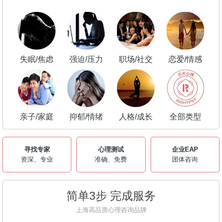
失眠/焦虑
强迫/压力
职场/社交
恋爱/情感
亲子/家庭
抑郁/情绪
人格/成长
全部类型
寻找专家
心理测试
企业EAP
资深、专业
准确、免费
团体咨询
简单3步 完成服务
上海高品质心理咨询品牌