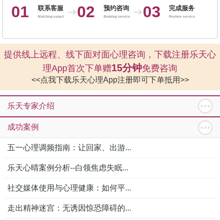
01
02
03
联系客服
预约咨询
完成服务
Matching expert
Booking service
Restore service
提供线上远程、线下面对面心理咨询，下载注册乐天心
15分钟
理App首次下单赠
免费咨询
<<点我下载乐天心理App注册即可下单抵用>>
乐天专家介绍
成功案例
五一心理调频指南：让回家、出游...
乐天心晴案例分析--白领焦虑失眠...
社交媒体使用与心理健康：如何平...
走出精神迷宫：无诱因惊恐障碍的...