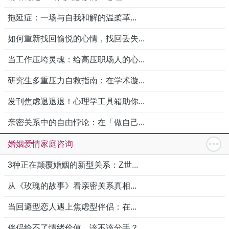
拖延症：一场与自我和解的温柔革...
如何重新找回愉悦的心情，找回丢失...
当工作压垮灵魂：给高压职场人的心...
研究生多重压力自救指南：在学术漩...
发刊焦虑退退退！心理学工具箱助你...
亲密关系中的自由悖论：在「做自己...
婚姻爱情家庭咨询
3种正在颠覆婚姻的新型关系：Z世...
从《玫瑰的故事》看亲密关系真相...
当回避型恋人遇上焦虑型伴侣：在...
伴侣给不了情绪价值，该不该分手？...