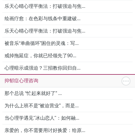
乐天心晴心理平衡法：打破强迫与焦...
绘画疗愈：在色彩与线条中重建破...
乐天心晴心理平衡法：打破强迫与焦...
被音乐“单曲循环”困住的灵魂：写...
戒掉拖延症，你就已经领先了90...
心理暗示成强迫？三招教你回归自...
抑郁症心理咨询
那个总说 “忙起来就好了” ...
为什么上班不是“被迫营业”，而是...
当心理学遇见"冰山恋人"：如何融...
亲爱的，你不需要用讨好换爱：给原...