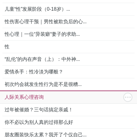
儿童“性”发展阶段（0-18岁）...
性伤害心理干预｜男性被欺负后的心...
性心理｜一位“异装癖“妻子的求助...
性
“乱伦”的内在声音（上）：中外神...
爱情杀手：性冷淡为哪般？
初次约会就发生性行为是不是很糟...
人际关系心理咨询
过年被催婚？三句话搞定亲戚！
你不必以为别人真的过得那么好
朋友圈装快乐太累？我开了个仅自己...