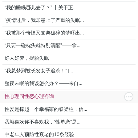
“我的睡眠哪儿去了？” 丨关于正...
“疫情过后，我却患上了严重的失眠...
“我被那个奇怪又支离破碎的梦吓出...
“只要一碰枕头就特别清醒”——拿...
好人好梦，摆脱失眠
“我总梦到被长发女子追杀！” |...
整夜未眠的我该怎么办？——来自...
性心理同性恋心理咨询
性爱是撑起一个幸福家的脊梁柱，信...
我就喜欢你不喜欢我，“性单恋”是...
中老年人预防性衰老的10条经验