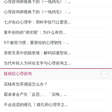
心理咨询师视角下的《一地鸡毛》：...
心理咨询师视角下的《一地鸡毛》：...
七夕告白心理学：用科学技巧让爱意...
童年创伤的"潜伏期"：为什么有些...
5个极简习惯，重塑你的心理韧性：...
亲密关系中的隐形墙：解码回避型依...
当代年轻人为何在玄学与心理咨询之...
疑病症心理咨询
花钱有负罪感该怎么办？
霸凌者会产生「反思」、「后悔」...
不会说谎的瞳孔 丨瞳孔和心理学之...