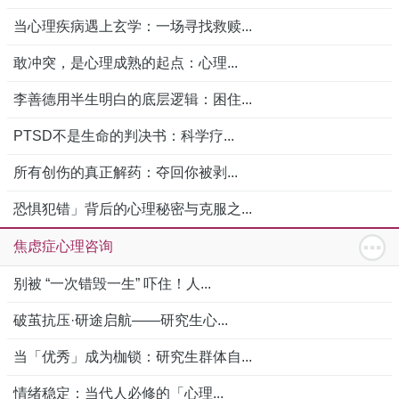
当心理疾病遇上玄学：一场寻找救赎...
敢冲突，是心理成熟的起点：心理...
李善德用半生明白的底层逻辑：困住...
PTSD不是生命的判决书：科学疗...
所有创伤的真正解药：夺回你被剥...
恐惧犯错」背后的心理秘密与克服之...
焦虑症心理咨询
别被 “一次错毁一生” 吓住！人...
破茧抗压·研途启航——研究生心...
当「优秀」成为枷锁：研究生群体自...
情绪稳定：当代人必修的「心理...