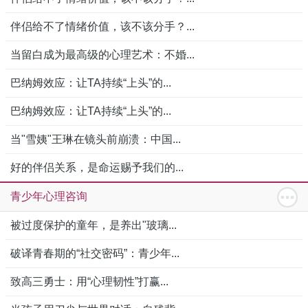
伴侣给不了情绪价值，该不该分手？...
当留白成为最高级的心理艺术：不婚...
巴纳姆效应：让TA持续“上头”的...
巴纳姆效应：让TA持续“上头”的...
当"雪姨"王琳在镜头前崩溃：中国...
好的伴侣关系，是命运赐予我们的...
青少年心理咨询
被过度保护的童年，是养出"玻璃...
破译青春期的“社交密码”：青少年...
致高三勇士：用“心理韧性”打赢...