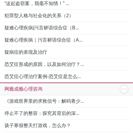
“这起盗窃案，我毫不知情！” ...
犯罪型人格与社会化的关系（2）
疑难心理疾病|污言秽语综合症（B...
疑难心理疾病｜污言秽语综合症（A...
疑病症的表现及治疗
恐艾症形成的原因，以及如何治疗？...
恐艾症心理治疗案例-恐艾症是怎么...
网瘾成瘾心理咨询
《游戏世界里的求救信号：解码青少...
停止不了的整容：探究其背后的深...
孩子寒假整天打游戏，怎么办？