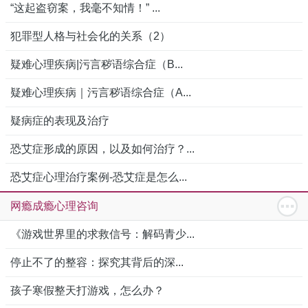
“这起盗窃案，我毫不知情！” ...
犯罪型人格与社会化的关系（2）
疑难心理疾病|污言秽语综合症（B...
疑难心理疾病｜污言秽语综合症（A...
疑病症的表现及治疗
恐艾症形成的原因，以及如何治疗？...
恐艾症心理治疗案例-恐艾症是怎么...
网瘾成瘾心理咨询
《游戏世界里的求救信号：解码青少...
停止不了的整容：探究其背后的深...
孩子寒假整天打游戏，怎么办？