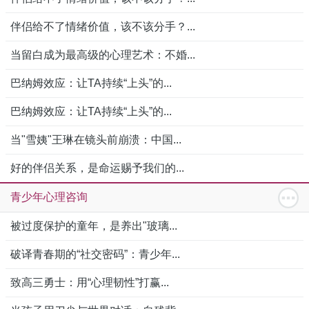
伴侣给不了情绪价值，该不该分手？...
当留白成为最高级的心理艺术：不婚...
巴纳姆效应：让TA持续“上头”的...
巴纳姆效应：让TA持续“上头”的...
当"雪姨"王琳在镜头前崩溃：中国...
好的伴侣关系，是命运赐予我们的...
青少年心理咨询
被过度保护的童年，是养出"玻璃...
破译青春期的“社交密码”：青少年...
致高三勇士：用“心理韧性”打赢...