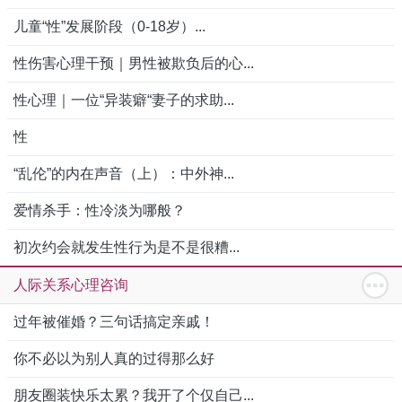
儿童“性”发展阶段（0-18岁）...
性伤害心理干预｜男性被欺负后的心...
性心理｜一位“异装癖“妻子的求助...
性
“乱伦”的内在声音（上）：中外神...
爱情杀手：性冷淡为哪般？
初次约会就发生性行为是不是很糟...
人际关系心理咨询
过年被催婚？三句话搞定亲戚！
你不必以为别人真的过得那么好
朋友圈装快乐太累？我开了个仅自己...