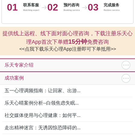
01
02
03
联系客服
预约咨询
完成服务
Matching expert
Booking service
Restore service
提供线上远程、线下面对面心理咨询，下载注册乐天心
15分钟
理App首次下单赠
免费咨询
<<点我下载乐天心理App注册即可下单抵用>>
乐天专家介绍
成功案例
五一心理调频指南：让回家、出游...
乐天心晴案例分析--白领焦虑失眠...
社交媒体使用与心理健康：如何平...
走出精神迷宫：无诱因惊恐障碍的...