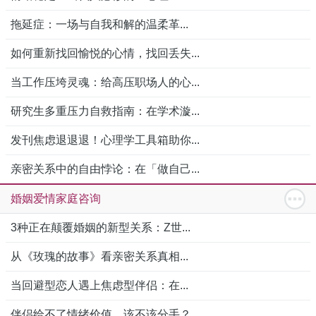
拖延症：一场与自我和解的温柔革...
如何重新找回愉悦的心情，找回丢失...
当工作压垮灵魂：给高压职场人的心...
研究生多重压力自救指南：在学术漩...
发刊焦虑退退退！心理学工具箱助你...
亲密关系中的自由悖论：在「做自己...
婚姻爱情家庭咨询
3种正在颠覆婚姻的新型关系：Z世...
从《玫瑰的故事》看亲密关系真相...
当回避型恋人遇上焦虑型伴侣：在...
伴侣给不了情绪价值，该不该分手？...