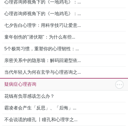
心理咨询师视角下的《一地鸡毛》：...
心理咨询师视角下的《一地鸡毛》：...
七夕告白心理学：用科学技巧让爱意...
童年创伤的"潜伏期"：为什么有些...
5个极简习惯，重塑你的心理韧性：...
亲密关系中的隐形墙：解码回避型依...
当代年轻人为何在玄学与心理咨询之...
疑病症心理咨询
花钱有负罪感该怎么办？
霸凌者会产生「反思」、「后悔」...
不会说谎的瞳孔 丨瞳孔和心理学之...