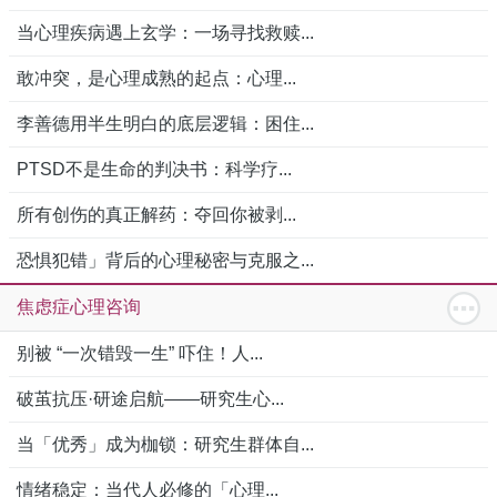
当心理疾病遇上玄学：一场寻找救赎...
敢冲突，是心理成熟的起点：心理...
李善德用半生明白的底层逻辑：困住...
PTSD不是生命的判决书：科学疗...
所有创伤的真正解药：夺回你被剥...
恐惧犯错」背后的心理秘密与克服之...
焦虑症心理咨询
别被 “一次错毁一生” 吓住！人...
破茧抗压·研途启航——研究生心...
当「优秀」成为枷锁：研究生群体自...
情绪稳定：当代人必修的「心理...