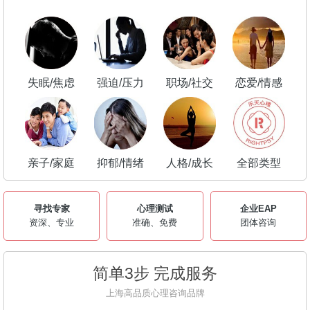
失眠/焦虑
强迫/压力
职场/社交
恋爱/情感
亲子/家庭
抑郁/情绪
人格/成长
全部类型
寻找专家
心理测试
企业EAP
资深、专业
准确、免费
团体咨询
简单3步 完成服务
上海高品质心理咨询品牌