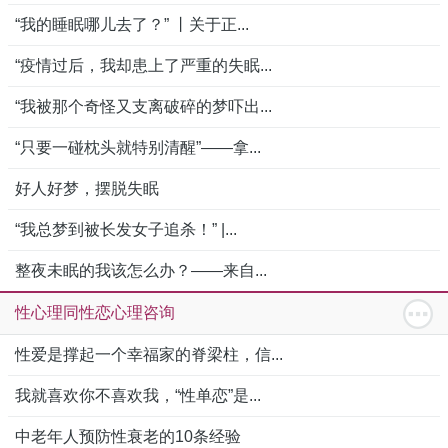
“我的睡眠哪儿去了？” 丨关于正...
“疫情过后，我却患上了严重的失眠...
“我被那个奇怪又支离破碎的梦吓出...
“只要一碰枕头就特别清醒”——拿...
好人好梦，摆脱失眠
“我总梦到被长发女子追杀！” |...
整夜未眠的我该怎么办？——来自...
性心理同性恋心理咨询
性爱是撑起一个幸福家的脊梁柱，信...
我就喜欢你不喜欢我，“性单恋”是...
中老年人预防性衰老的10条经验