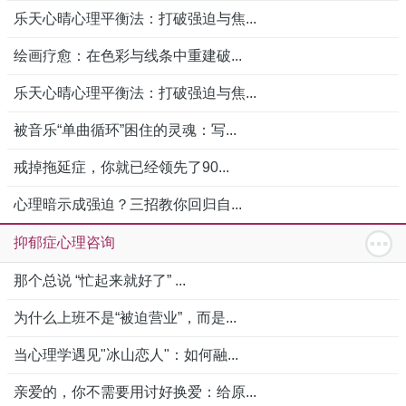
乐天心晴心理平衡法：打破强迫与焦...
绘画疗愈：在色彩与线条中重建破...
乐天心晴心理平衡法：打破强迫与焦...
被音乐“单曲循环”困住的灵魂：写...
戒掉拖延症，你就已经领先了90...
心理暗示成强迫？三招教你回归自...
抑郁症心理咨询
那个总说 “忙起来就好了” ...
为什么上班不是“被迫营业”，而是...
当心理学遇见"冰山恋人"：如何融...
亲爱的，你不需要用讨好换爱：给原...