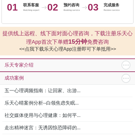
01
02
03
联系客服
预约咨询
完成服务
Matching expert
Booking service
Restore service
提供线上远程、线下面对面心理咨询，下载注册乐天心
15分钟
理App首次下单赠
免费咨询
<<点我下载乐天心理App注册即可下单抵用>>
乐天专家介绍
成功案例
五一心理调频指南：让回家、出游...
乐天心晴案例分析--白领焦虑失眠...
社交媒体使用与心理健康：如何平...
走出精神迷宫：无诱因惊恐障碍的...