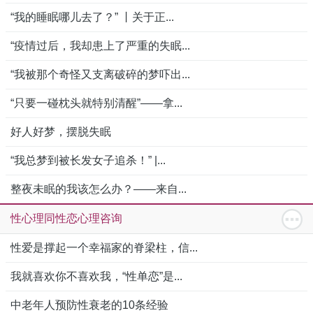
“我的睡眠哪儿去了？” 丨关于正...
“疫情过后，我却患上了严重的失眠...
“我被那个奇怪又支离破碎的梦吓出...
“只要一碰枕头就特别清醒”——拿...
好人好梦，摆脱失眠
“我总梦到被长发女子追杀！” |...
整夜未眠的我该怎么办？——来自...
性心理同性恋心理咨询
性爱是撑起一个幸福家的脊梁柱，信...
我就喜欢你不喜欢我，“性单恋”是...
中老年人预防性衰老的10条经验