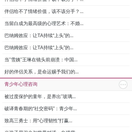
伴侣给不了情绪价值，该不该分手？...
当留白成为最高级的心理艺术：不婚...
巴纳姆效应：让TA持续“上头”的...
巴纳姆效应：让TA持续“上头”的...
当"雪姨"王琳在镜头前崩溃：中国...
好的伴侣关系，是命运赐予我们的...
青少年心理咨询
被过度保护的童年，是养出"玻璃...
破译青春期的“社交密码”：青少年...
致高三勇士：用“心理韧性”打赢...