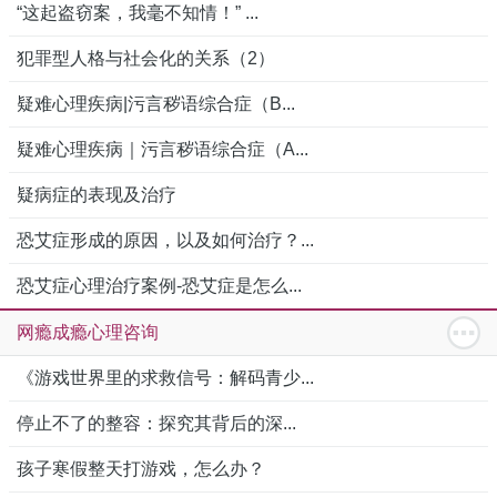
“这起盗窃案，我毫不知情！” ...
犯罪型人格与社会化的关系（2）
疑难心理疾病|污言秽语综合症（B...
疑难心理疾病｜污言秽语综合症（A...
疑病症的表现及治疗
恐艾症形成的原因，以及如何治疗？...
恐艾症心理治疗案例-恐艾症是怎么...
网瘾成瘾心理咨询
《游戏世界里的求救信号：解码青少...
停止不了的整容：探究其背后的深...
孩子寒假整天打游戏，怎么办？