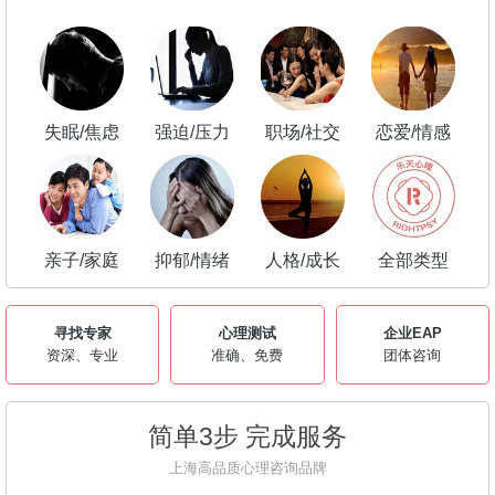
失眠/焦虑
强迫/压力
职场/社交
恋爱/情感
亲子/家庭
抑郁/情绪
人格/成长
全部类型
寻找专家
心理测试
企业EAP
资深、专业
准确、免费
团体咨询
简单3步 完成服务
上海高品质心理咨询品牌