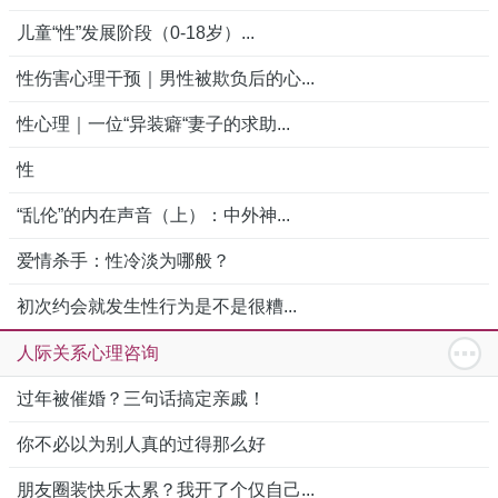
儿童“性”发展阶段（0-18岁）...
性伤害心理干预｜男性被欺负后的心...
性心理｜一位“异装癖“妻子的求助...
性
“乱伦”的内在声音（上）：中外神...
爱情杀手：性冷淡为哪般？
初次约会就发生性行为是不是很糟...
人际关系心理咨询
过年被催婚？三句话搞定亲戚！
你不必以为别人真的过得那么好
朋友圈装快乐太累？我开了个仅自己...