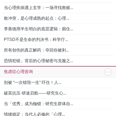
当心理疾病遇上玄学：一场寻找救赎...
敢冲突，是心理成熟的起点：心理...
李善德用半生明白的底层逻辑：困住...
PTSD不是生命的判决书：科学疗...
所有创伤的真正解药：夺回你被剥...
恐惧犯错」背后的心理秘密与克服之...
焦虑症心理咨询
别被 “一次错毁一生” 吓住！人...
破茧抗压·研途启航——研究生心...
当「优秀」成为枷锁：研究生群体自...
情绪稳定：当代人必修的「心理...