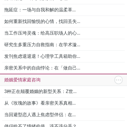
拖延症：一场与自我和解的温柔革...
如何重新找回愉悦的心情，找回丢失...
当工作压垮灵魂：给高压职场人的心...
研究生多重压力自救指南：在学术漩...
发刊焦虑退退退！心理学工具箱助你...
亲密关系中的自由悖论：在「做自己...
婚姻爱情家庭咨询
3种正在颠覆婚姻的新型关系：Z世...
从《玫瑰的故事》看亲密关系真相...
当回避型恋人遇上焦虑型伴侣：在...
伴侣给不了情绪价值，该不该分手？...