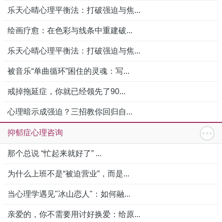
乐天心晴心理平衡法：打破强迫与焦...
绘画疗愈：在色彩与线条中重建破...
乐天心晴心理平衡法：打破强迫与焦...
被音乐“单曲循环”困住的灵魂：写...
戒掉拖延症，你就已经领先了90...
心理暗示成强迫？三招教你回归自...
抑郁症心理咨询
那个总说 “忙起来就好了” ...
为什么上班不是“被迫营业”，而是...
当心理学遇见"冰山恋人"：如何融...
亲爱的，你不需要用讨好换爱：给原...