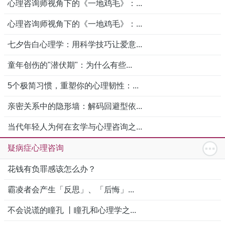
心理咨询师视角下的《一地鸡毛》：...
心理咨询师视角下的《一地鸡毛》：...
七夕告白心理学：用科学技巧让爱意...
童年创伤的"潜伏期"：为什么有些...
5个极简习惯，重塑你的心理韧性：...
亲密关系中的隐形墙：解码回避型依...
当代年轻人为何在玄学与心理咨询之...
疑病症心理咨询
花钱有负罪感该怎么办？
霸凌者会产生「反思」、「后悔」...
不会说谎的瞳孔 丨瞳孔和心理学之...