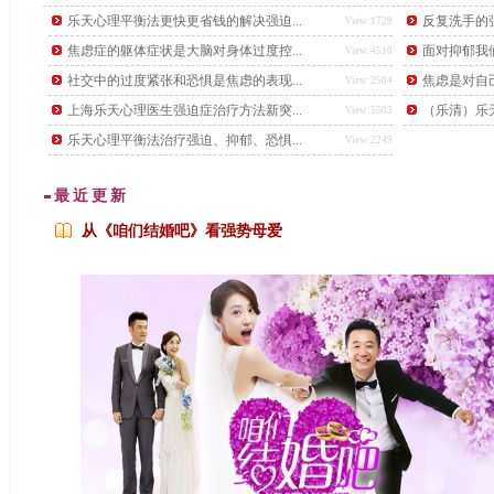
后，又下了另一道更难的题目，要找出这个数学天才。
乐天心理平衡法更快更省钱的解决强迫...
反复洗手的强
View:1729
焦虑症的躯体症状是大脑对身体过度控...
面对抑郁我
View:4510
社交中的过度紧张和恐惧是焦虑的表现...
焦虑是对自
View:2504
上海乐天心理医生强迫症治疗方法新突...
（乐清）乐天
View:5503
乐天心理平衡法治疗强迫、抑郁、恐惧...
View:2249
最近更新
从《咱们结婚吧》看强势母爱
...