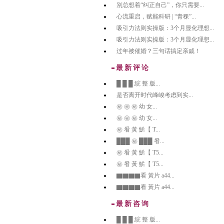
别总想着“纠正自己”，你只需要...
心流重启，赋能科研 | “青稞”...
吸引力法则实操版：3个月显化理想...
吸引力法则实操版：3个月显化理想...
过年被催婚？三句话搞定亲戚！
最新评论
█ █ █ 綄 整 版...
是否离开时代峰峻考虑到实...
㊙️ ㊙️ ㊙️ 幼 女...
㊙️ ㊙️ ㊙️ 幼 女...
㊙️ 㸔 黃 魸【 T...
███ ㊙️ ███ 㸔...
㊙️ 㸔 黃 魸【 T5...
㊙️ 㸔 黃 魸【 T5...
▇▇▇▇看 黃片 a44...
▇▇▇▇看 黃片 a44...
最新咨询
█ █ █ 綄 整 版...