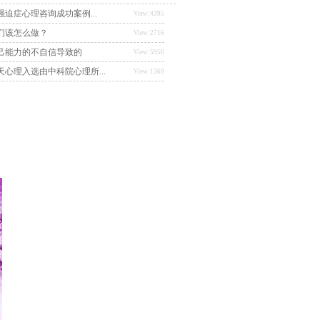
迫症心理咨询成功案例...
View:4395
们该怎么做？
View:2716
己能力的不自信导致的
View:5956
心理入选由中科院心理所...
View:1369