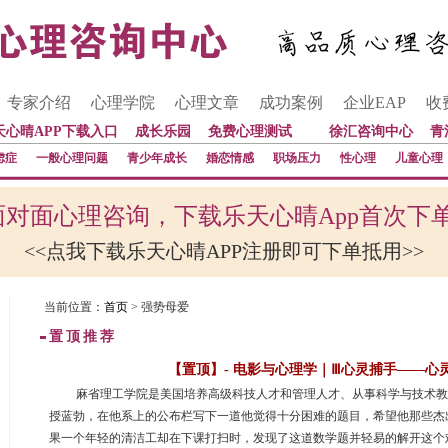
专家介绍
心理学院
心理文章
成功案例
企业EAP
收
天心晴APP下载入口
成长乐园
免费心理测试
徐汇咨询中心
青
虑症
一般心理问题
青少年成长
婚恋情感
职场压力
性心理
儿童心理
对面心理咨询，下载乐天心晴App首次下
<<点我下载乐天心晴APP注册即可下单抵用>>
当前位置：
首页
> 强势母爱
置顶推荐
【置顶】- 电影与心理学｜Ⅲ心灵捕手——心
 麻省理工学院是美国培养高级科技人才和管理人才、从事科学与技术
授蓝勃，在他系上的公布栏写下一道他觉得十分困难的题目，希望他那些杰
果一个年轻的清洁工却在下课打扫时，发现了这道数学题并轻易的解开这个