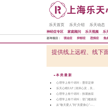
乐天首页
乐天介绍
乐天动态
神经症专区
家庭顾问
乐天视频
乐
咨询项目：
强迫症
抑郁症
恐惧症
焦
提供线上远程、线下面
本类最新
心理学上有个词叫：墨菲定律
乐天心晴EAP | 润泽心灵，关...
心理学上有个词叫：拆屋效应
心理学上有个词叫：登门槛效应
从“敬天爱人”到“关爱身心”—...