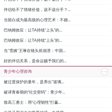
伴侣给不了情绪价值，该不该分手？...
当留白成为最高级的心理艺术：不婚...
巴纳姆效应：让TA持续“上头”的...
巴纳姆效应：让TA持续“上头”的...
当"雪姨"王琳在镜头前崩溃：中国...
好的伴侣关系，是命运赐予我们的...
青少年心理咨询
被过度保护的童年，是养出"玻璃...
破译青春期的“社交密码”：青少年...
致高三勇士：用“心理韧性”打赢...