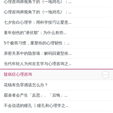
心理咨询师视角下的《一地鸡毛》：...
心理咨询师视角下的《一地鸡毛》：...
七夕告白心理学：用科学技巧让爱意...
童年创伤的"潜伏期"：为什么有些...
5个极简习惯，重塑你的心理韧性：...
亲密关系中的隐形墙：解码回避型依...
当代年轻人为何在玄学与心理咨询之...
疑病症心理咨询
花钱有负罪感该怎么办？
霸凌者会产生「反思」、「后悔」...
不会说谎的瞳孔 丨瞳孔和心理学之...