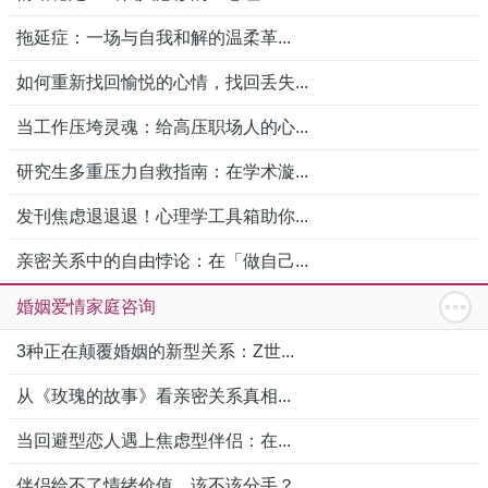
拖延症：一场与自我和解的温柔革...
如何重新找回愉悦的心情，找回丢失...
当工作压垮灵魂：给高压职场人的心...
研究生多重压力自救指南：在学术漩...
发刊焦虑退退退！心理学工具箱助你...
亲密关系中的自由悖论：在「做自己...
婚姻爱情家庭咨询
3种正在颠覆婚姻的新型关系：Z世...
从《玫瑰的故事》看亲密关系真相...
当回避型恋人遇上焦虑型伴侣：在...
伴侣给不了情绪价值，该不该分手？...