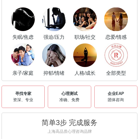
失眠/焦虑
强迫/压力
职场/社交
恋爱/情感
亲子/家庭
抑郁/情绪
人格/成长
全部类型
寻找专家
心理测试
企业EAP
资深、专业
准确、免费
团体咨询
简单3步 完成服务
上海高品质心理咨询品牌