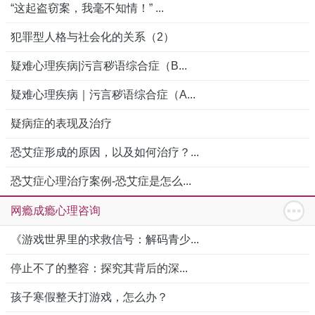
“这起盗窃案，我毫不知情！” ...
犯罪型人格与社会化的关系（2）
疑难心理疾病|污言秽语综合症（B...
疑难心理疾病｜污言秽语综合症（A...
疑病症的表现及治疗
恐艾症形成的原因，以及如何治疗？...
恐艾症心理治疗案例-恐艾症是怎么...
网瘾成瘾心理咨询
《游戏世界里的求救信号：解码青少...
停止不了的整容：探究其背后的深...
孩子寒假整天打游戏，怎么办？