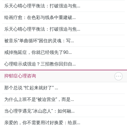
乐天心晴心理平衡法：打破强迫与焦...
绘画疗愈：在色彩与线条中重建破...
乐天心晴心理平衡法：打破强迫与焦...
被音乐“单曲循环”困住的灵魂：写...
戒掉拖延症，你就已经领先了90...
心理暗示成强迫？三招教你回归自...
抑郁症心理咨询
那个总说 “忙起来就好了” ...
为什么上班不是“被迫营业”，而是...
当心理学遇见"冰山恋人"：如何融...
亲爱的，你不需要用讨好换爱：给原...