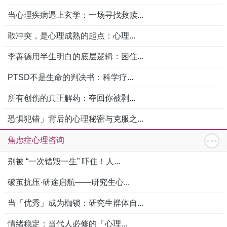
当心理疾病遇上玄学：一场寻找救赎...
敢冲突，是心理成熟的起点：心理...
李善德用半生明白的底层逻辑：困住...
PTSD不是生命的判决书：科学疗...
所有创伤的真正解药：夺回你被剥...
恐惧犯错」背后的心理秘密与克服之...
焦虑症心理咨询
别被 “一次错毁一生” 吓住！人...
破茧抗压·研途启航——研究生心...
当「优秀」成为枷锁：研究生群体自...
情绪稳定：当代人必修的「心理...