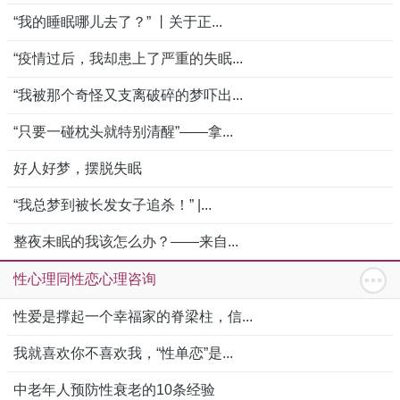
“我的睡眠哪儿去了？” 丨关于正...
“疫情过后，我却患上了严重的失眠...
“我被那个奇怪又支离破碎的梦吓出...
“只要一碰枕头就特别清醒”——拿...
好人好梦，摆脱失眠
“我总梦到被长发女子追杀！” |...
整夜未眠的我该怎么办？——来自...
性心理同性恋心理咨询
性爱是撑起一个幸福家的脊梁柱，信...
我就喜欢你不喜欢我，“性单恋”是...
中老年人预防性衰老的10条经验