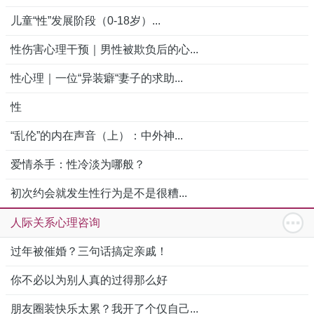
儿童“性”发展阶段（0-18岁）...
性伤害心理干预｜男性被欺负后的心...
性心理｜一位“异装癖“妻子的求助...
性
“乱伦”的内在声音（上）：中外神...
爱情杀手：性冷淡为哪般？
初次约会就发生性行为是不是很糟...
人际关系心理咨询
过年被催婚？三句话搞定亲戚！
你不必以为别人真的过得那么好
朋友圈装快乐太累？我开了个仅自己...