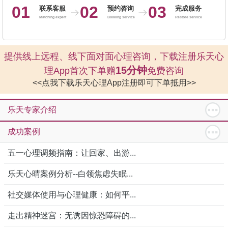
01
02
03
联系客服
预约咨询
完成服务
Matching expert
Booking service
Restore service
提供线上远程、线下面对面心理咨询，下载注册乐天心
15分钟
理App首次下单赠
免费咨询
<<点我下载乐天心理App注册即可下单抵用>>
乐天专家介绍
成功案例
五一心理调频指南：让回家、出游...
乐天心晴案例分析--白领焦虑失眠...
社交媒体使用与心理健康：如何平...
走出精神迷宫：无诱因惊恐障碍的...