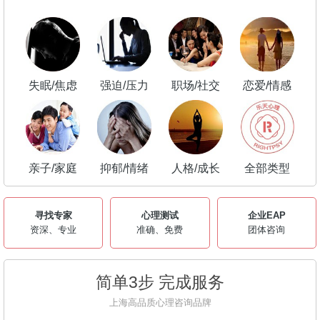
失眠/焦虑
强迫/压力
职场/社交
恋爱/情感
亲子/家庭
抑郁/情绪
人格/成长
全部类型
寻找专家
心理测试
企业EAP
资深、专业
准确、免费
团体咨询
简单3步 完成服务
上海高品质心理咨询品牌