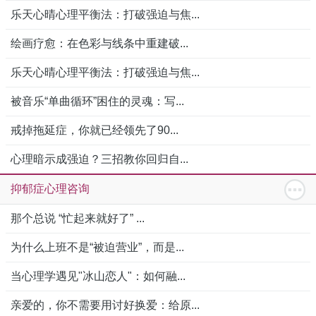
乐天心晴心理平衡法：打破强迫与焦...
绘画疗愈：在色彩与线条中重建破...
乐天心晴心理平衡法：打破强迫与焦...
被音乐“单曲循环”困住的灵魂：写...
戒掉拖延症，你就已经领先了90...
心理暗示成强迫？三招教你回归自...
抑郁症心理咨询
那个总说 “忙起来就好了” ...
为什么上班不是“被迫营业”，而是...
当心理学遇见"冰山恋人"：如何融...
亲爱的，你不需要用讨好换爱：给原...