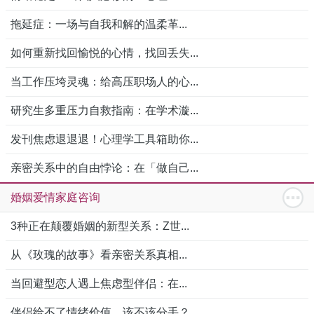
拖延症：一场与自我和解的温柔革...
如何重新找回愉悦的心情，找回丢失...
当工作压垮灵魂：给高压职场人的心...
研究生多重压力自救指南：在学术漩...
发刊焦虑退退退！心理学工具箱助你...
亲密关系中的自由悖论：在「做自己...
婚姻爱情家庭咨询
3种正在颠覆婚姻的新型关系：Z世...
从《玫瑰的故事》看亲密关系真相...
当回避型恋人遇上焦虑型伴侣：在...
伴侣给不了情绪价值，该不该分手？...