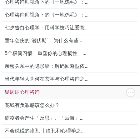
心理咨询师视角下的《一地鸡毛》：...
心理咨询师视角下的《一地鸡毛》：...
七夕告白心理学：用科学技巧让爱意...
童年创伤的"潜伏期"：为什么有些...
5个极简习惯，重塑你的心理韧性：...
亲密关系中的隐形墙：解码回避型依...
当代年轻人为何在玄学与心理咨询之...
疑病症心理咨询
花钱有负罪感该怎么办？
霸凌者会产生「反思」、「后悔」...
不会说谎的瞳孔 丨瞳孔和心理学之...