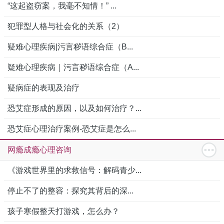
“这起盗窃案，我毫不知情！” ...
犯罪型人格与社会化的关系（2）
疑难心理疾病|污言秽语综合症（B...
疑难心理疾病｜污言秽语综合症（A...
疑病症的表现及治疗
恐艾症形成的原因，以及如何治疗？...
恐艾症心理治疗案例-恐艾症是怎么...
网瘾成瘾心理咨询
《游戏世界里的求救信号：解码青少...
停止不了的整容：探究其背后的深...
孩子寒假整天打游戏，怎么办？