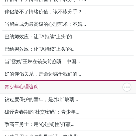
伴侣给不了情绪价值，该不该分手？...
当留白成为最高级的心理艺术：不婚...
巴纳姆效应：让TA持续“上头”的...
巴纳姆效应：让TA持续“上头”的...
当"雪姨"王琳在镜头前崩溃：中国...
好的伴侣关系，是命运赐予我们的...
青少年心理咨询
被过度保护的童年，是养出"玻璃...
破译青春期的“社交密码”：青少年...
致高三勇士：用“心理韧性”打赢...