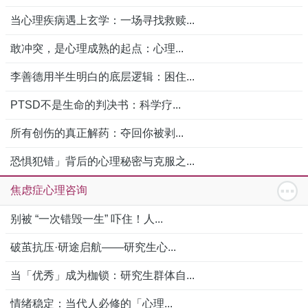
当心理疾病遇上玄学：一场寻找救赎...
敢冲突，是心理成熟的起点：心理...
李善德用半生明白的底层逻辑：困住...
PTSD不是生命的判决书：科学疗...
所有创伤的真正解药：夺回你被剥...
恐惧犯错」背后的心理秘密与克服之...
焦虑症心理咨询
别被 “一次错毁一生” 吓住！人...
破茧抗压·研途启航——研究生心...
当「优秀」成为枷锁：研究生群体自...
情绪稳定：当代人必修的「心理...