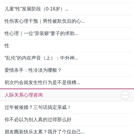
儿童“性”发展阶段（0-18岁）...
性伤害心理干预｜男性被欺负后的心...
性心理｜一位“异装癖“妻子的求助...
性
“乱伦”的内在声音（上）：中外神...
爱情杀手：性冷淡为哪般？
初次约会就发生性行为是不是很糟...
人际关系心理咨询
过年被催婚？三句话搞定亲戚！
你不必以为别人真的过得那么好
朋友圈装快乐太累？我开了个仅自己...