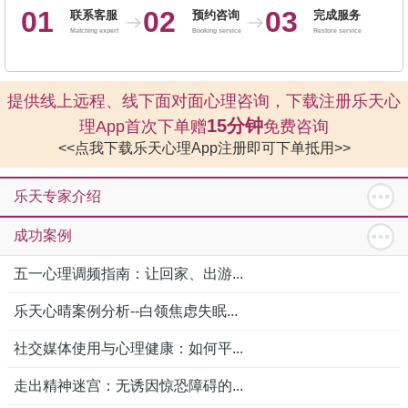
01
02
03
联系客服
预约咨询
完成服务
Matching expert
Booking service
Restore service
提供线上远程、线下面对面心理咨询，下载注册乐天心
15分钟
理App首次下单赠
免费咨询
<<点我下载乐天心理App注册即可下单抵用>>
乐天专家介绍
成功案例
五一心理调频指南：让回家、出游...
乐天心晴案例分析--白领焦虑失眠...
社交媒体使用与心理健康：如何平...
走出精神迷宫：无诱因惊恐障碍的...