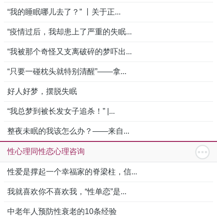
“我的睡眠哪儿去了？” 丨关于正...
“疫情过后，我却患上了严重的失眠...
“我被那个奇怪又支离破碎的梦吓出...
“只要一碰枕头就特别清醒”——拿...
好人好梦，摆脱失眠
“我总梦到被长发女子追杀！” |...
整夜未眠的我该怎么办？——来自...
性心理同性恋心理咨询
性爱是撑起一个幸福家的脊梁柱，信...
我就喜欢你不喜欢我，“性单恋”是...
中老年人预防性衰老的10条经验