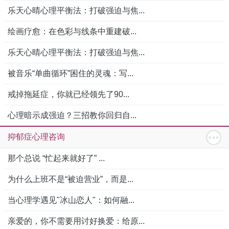
乐天心晴心理平衡法：打破强迫与焦...
绘画疗愈：在色彩与线条中重建破...
乐天心晴心理平衡法：打破强迫与焦...
被音乐“单曲循环”困住的灵魂：写...
戒掉拖延症，你就已经领先了90...
心理暗示成强迫？三招教你回归自...
抑郁症心理咨询
那个总说 “忙起来就好了” ...
为什么上班不是“被迫营业”，而是...
当心理学遇见"冰山恋人"：如何融...
亲爱的，你不需要用讨好换爱：给原...