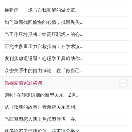
拖延症：一场与自我和解的温柔革...
如何重新找回愉悦的心情，找回丢失...
当工作压垮灵魂：给高压职场人的心...
研究生多重压力自救指南：在学术漩...
发刊焦虑退退退！心理学工具箱助你...
亲密关系中的自由悖论：在「做自己...
婚姻爱情家庭咨询
3种正在颠覆婚姻的新型关系：Z世...
从《玫瑰的故事》看亲密关系真相...
当回避型恋人遇上焦虑型伴侣：在...
伴侣给不了情绪价值，该不该分手？...