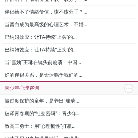
伴侣给不了情绪价值，该不该分手？...
当留白成为最高级的心理艺术：不婚...
巴纳姆效应：让TA持续“上头”的...
巴纳姆效应：让TA持续“上头”的...
当"雪姨"王琳在镜头前崩溃：中国...
好的伴侣关系，是命运赐予我们的...
青少年心理咨询
被过度保护的童年，是养出"玻璃...
破译青春期的“社交密码”：青少年...
致高三勇士：用“心理韧性”打赢...