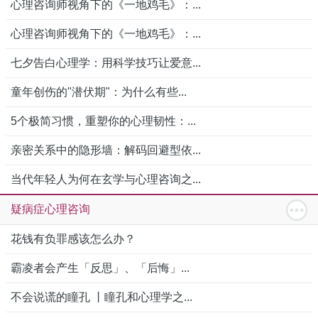
心理咨询师视角下的《一地鸡毛》：...
心理咨询师视角下的《一地鸡毛》：...
七夕告白心理学：用科学技巧让爱意...
童年创伤的"潜伏期"：为什么有些...
5个极简习惯，重塑你的心理韧性：...
亲密关系中的隐形墙：解码回避型依...
当代年轻人为何在玄学与心理咨询之...
疑病症心理咨询
花钱有负罪感该怎么办？
霸凌者会产生「反思」、「后悔」...
不会说谎的瞳孔 丨瞳孔和心理学之...