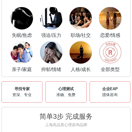
失眠/焦虑
强迫/压力
职场/社交
恋爱/情感
亲子/家庭
抑郁/情绪
人格/成长
全部类型
寻找专家
心理测试
企业EAP
资深、专业
准确、免费
团体咨询
简单3步 完成服务
上海高品质心理咨询品牌