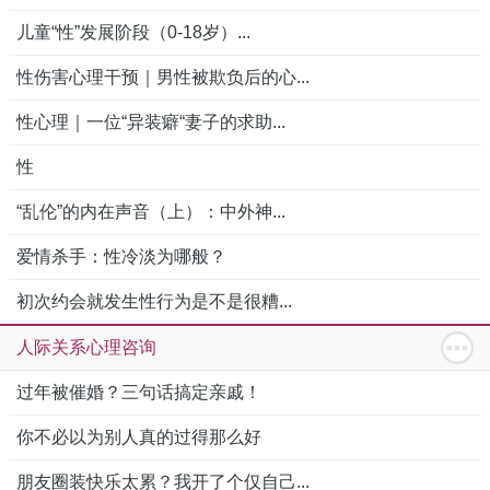
儿童“性”发展阶段（0-18岁）...
性伤害心理干预｜男性被欺负后的心...
性心理｜一位“异装癖“妻子的求助...
性
“乱伦”的内在声音（上）：中外神...
爱情杀手：性冷淡为哪般？
初次约会就发生性行为是不是很糟...
人际关系心理咨询
过年被催婚？三句话搞定亲戚！
你不必以为别人真的过得那么好
朋友圈装快乐太累？我开了个仅自己...