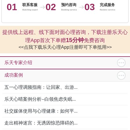
01
02
03
联系客服
预约咨询
完成服务
Matching expert
Booking service
Restore service
提供线上远程、线下面对面心理咨询，下载注册乐天心
15分钟
理App首次下单赠
免费咨询
<<点我下载乐天心理App注册即可下单抵用>>
乐天专家介绍
成功案例
五一心理调频指南：让回家、出游...
乐天心晴案例分析--白领焦虑失眠...
社交媒体使用与心理健康：如何平...
走出精神迷宫：无诱因惊恐障碍的...