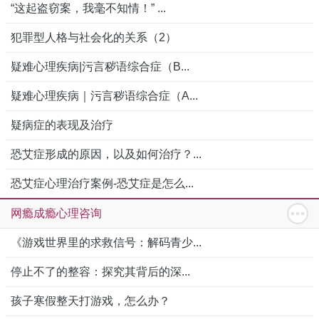
“这起盗窃案，我毫不知情！” ...
犯罪型人格与社会化的关系（2）
疑难心理疾病|污言秽语综合症（B...
疑难心理疾病｜污言秽语综合症（A...
疑病症的表现及治疗
恐艾症形成的原因，以及如何治疗？...
恐艾症心理治疗案例-恐艾症是怎么...
网瘾成瘾心理咨询
《游戏世界里的求救信号：解码青少...
停止不了的整容：探究其背后的深...
孩子寒假整天打游戏，怎么办？