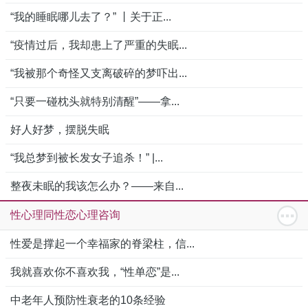
“我的睡眠哪儿去了？” 丨关于正...
“疫情过后，我却患上了严重的失眠...
“我被那个奇怪又支离破碎的梦吓出...
“只要一碰枕头就特别清醒”——拿...
好人好梦，摆脱失眠
“我总梦到被长发女子追杀！” |...
整夜未眠的我该怎么办？——来自...
性心理同性恋心理咨询
性爱是撑起一个幸福家的脊梁柱，信...
我就喜欢你不喜欢我，“性单恋”是...
中老年人预防性衰老的10条经验