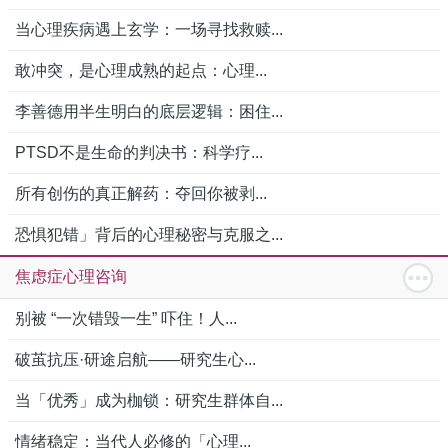
当心理疾病遇上玄学：一场寻找救赎...
敢冲突，是心理成熟的起点：心理...
李善德用半生明白的底层逻辑：困住...
PTSD不是生命的判决书：科学疗...
所有创伤的真正解药：夺回你被剥...
恐惧犯错」背后的心理秘密与克服之...
焦虑症心理咨询
别被 “一次错毁一生” 吓住！人...
破茧抗压·研途启航——研究生心...
当「优秀」成为枷锁：研究生群体自...
情绪稳定：当代人必修的「心理...