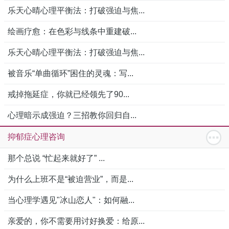
乐天心晴心理平衡法：打破强迫与焦...
绘画疗愈：在色彩与线条中重建破...
乐天心晴心理平衡法：打破强迫与焦...
被音乐“单曲循环”困住的灵魂：写...
戒掉拖延症，你就已经领先了90...
心理暗示成强迫？三招教你回归自...
抑郁症心理咨询
那个总说 “忙起来就好了” ...
为什么上班不是“被迫营业”，而是...
当心理学遇见"冰山恋人"：如何融...
亲爱的，你不需要用讨好换爱：给原...