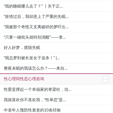
“我的睡眠哪儿去了？” 丨关于正...
“疫情过后，我却患上了严重的失眠...
“我被那个奇怪又支离破碎的梦吓出...
“只要一碰枕头就特别清醒”——拿...
好人好梦，摆脱失眠
“我总梦到被长发女子追杀！” |...
整夜未眠的我该怎么办？——来自...
性心理同性恋心理咨询
性爱是撑起一个幸福家的脊梁柱，信...
我就喜欢你不喜欢我，“性单恋”是...
中老年人预防性衰老的10条经验