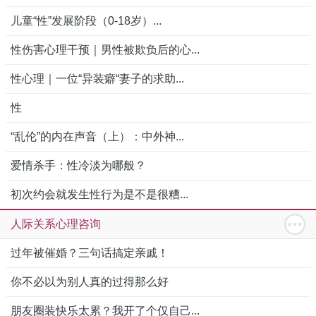
儿童“性”发展阶段（0-18岁）...
性伤害心理干预｜男性被欺负后的心...
性心理｜一位“异装癖“妻子的求助...
性
“乱伦”的内在声音（上）：中外神...
爱情杀手：性冷淡为哪般？
初次约会就发生性行为是不是很糟...
人际关系心理咨询
过年被催婚？三句话搞定亲戚！
你不必以为别人真的过得那么好
朋友圈装快乐太累？我开了个仅自己...