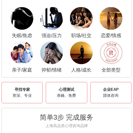
失眠/焦虑
强迫/压力
职场/社交
恋爱/情感
亲子/家庭
抑郁/情绪
人格/成长
全部类型
寻找专家
心理测试
企业EAP
资深、专业
准确、免费
团体咨询
简单3步 完成服务
上海高品质心理咨询品牌