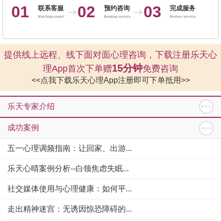
01
02
03
联系客服
预约咨询
完成服务
Matching expert
Booking service
Restore service
提供线上远程、线下面对面心理咨询，下载注册乐天心
15分钟
理App首次下单赠
免费咨询
<<点我下载乐天心理App注册即可下单抵用>>
乐天专家介绍
成功案例
五一心理调频指南：让回家、出游...
乐天心晴案例分析--白领焦虑失眠...
社交媒体使用与心理健康：如何平...
走出精神迷宫：无诱因惊恐障碍的...