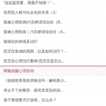
“这起盗窃案，我毫不知情！” ...
犯罪型人格与社会化的关系（2）
疑难心理疾病|污言秽语综合症（B...
疑难心理疾病｜污言秽语综合症（A...
疑病症的表现及治疗
恐艾症形成的原因，以及如何治疗？...
恐艾症心理治疗案例-恐艾症是怎么...
网瘾成瘾心理咨询
《游戏世界里的求救信号：解码青少...
停止不了的整容：探究其背后的深...
孩子寒假整天打游戏，怎么办？