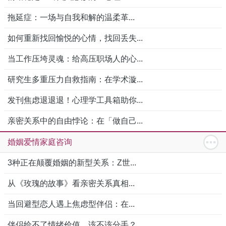
拖延症：一场与自我和解的温柔革...
如何重新找回愉悦的心情，找回丢失...
当工作压垮灵魂：给高压职场人的心...
研究生多重压力自救指南：在学术漩...
发刊焦虑退退退！心理学工具箱助你...
亲密关系中的自由悖论：在「做自己...
婚姻爱情家庭咨询
3种正在颠覆婚姻的新型关系：Z世...
从《玫瑰的故事》看亲密关系真相...
当回避型恋人遇上焦虑型伴侣：在...
伴侣给不了情绪价值，该不该分手？...