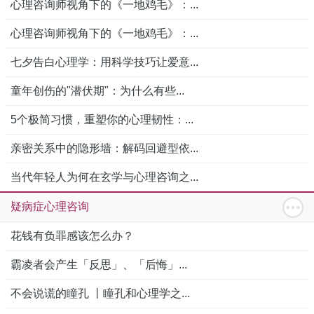
心理咨询师视角下的《一地鸡毛》：...
心理咨询师视角下的《一地鸡毛》：...
七夕告白心理学：用科学技巧让爱意...
童年创伤的"潜伏期"：为什么有些...
5个极简习惯，重塑你的心理韧性：...
亲密关系中的隐形墙：解码回避型依...
当代年轻人为何在玄学与心理咨询之...
疑病症心理咨询
花钱有负罪感该怎么办？
霸凌者会产生「反思」、「后悔」...
不会说谎的瞳孔 丨瞳孔和心理学之...