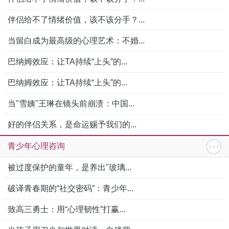
伴侣给不了情绪价值，该不该分手？...
当留白成为最高级的心理艺术：不婚...
巴纳姆效应：让TA持续“上头”的...
巴纳姆效应：让TA持续“上头”的...
当"雪姨"王琳在镜头前崩溃：中国...
好的伴侣关系，是命运赐予我们的...
青少年心理咨询
被过度保护的童年，是养出"玻璃...
破译青春期的“社交密码”：青少年...
致高三勇士：用“心理韧性”打赢...