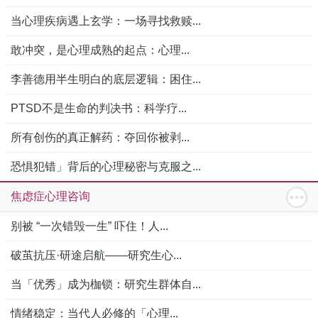
当心理疾病遇上玄学：一场寻找救赎...
敢冲突，是心理成熟的起点：心理...
李善德用半生明白的底层逻辑：困住...
PTSD不是生命的判决书：科学疗...
所有创伤的真正解药：夺回你被剥...
恐惧犯错」背后的心理秘密与克服之...
焦虑症心理咨询
别被 “一次错毁一生” 吓住！人...
破茧抗压·研途启航——研究生心...
当「优秀」成为枷锁：研究生群体自...
情绪稳定：当代人必修的「心理...