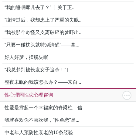
“我的睡眠哪儿去了？” 丨关于正...
“疫情过后，我却患上了严重的失眠...
“我被那个奇怪又支离破碎的梦吓出...
“只要一碰枕头就特别清醒”——拿...
好人好梦，摆脱失眠
“我总梦到被长发女子追杀！” |...
整夜未眠的我该怎么办？——来自...
性心理同性恋心理咨询
性爱是撑起一个幸福家的脊梁柱，信...
我就喜欢你不喜欢我，“性单恋”是...
中老年人预防性衰老的10条经验