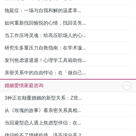
拖延症：一场与自我和解的温柔革...
如何重新找回愉悦的心情，找回丢失...
当工作压垮灵魂：给高压职场人的心...
研究生多重压力自救指南：在学术漩...
发刊焦虑退退退！心理学工具箱助你...
亲密关系中的自由悖论：在「做自己...
婚姻爱情家庭咨询
3种正在颠覆婚姻的新型关系：Z世...
从《玫瑰的故事》看亲密关系真相...
当回避型恋人遇上焦虑型伴侣：在...
伴侣给不了情绪价值，该不该分手？...