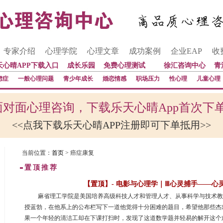
专家介绍
心理学院
心理文章
成功案例
企业EAP
收
天心晴APP下载入口
成长乐园
免费心理测试
徐汇咨询中心
青
虑症
一般心理问题
青少年成长
婚恋情感
职场压力
性心理
儿童心理
对面心理咨询，下载乐天心晴App首次下
<<点我下载乐天心晴APP注册即可下单抵用>>
当前位置：
首页
> 癌症康复
置顶推荐
【置顶】- 电影与心理学｜Ⅲ心灵捕手——心
 麻省理工学院是美国培养高级科技人才和管理人才、从事科学与技术
授蓝勃，在他系上的公布栏写下一道他觉得十分困难的题目，希望他那些杰
果一个年轻的清洁工却在下课打扫时，发现了这道数学题并轻易的解开这个