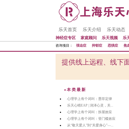
乐天首页
乐天介绍
乐天动态
神经症专区
家庭顾问
乐天视频
乐
咨询项目：
强迫症
抑郁症
恐惧症
焦
提供线上远程、线下面
本类最新
心理学上有个词叫：墨菲定律
乐天心晴EAP | 润泽心灵，关...
心理学上有个词叫：拆屋效应
心理学上有个词叫：登门槛效应
从“敬天爱人”到“关爱身心”—...