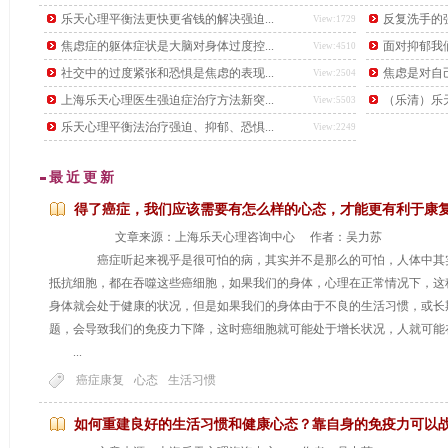
后，又下了另一道更难的题目，要找出这个数学天才。
乐天心理平衡法更快更省钱的解决强迫...
反复洗手的强
View:1729
焦虑症的躯体症状是大脑对身体过度控...
面对抑郁我
View:4510
社交中的过度紧张和恐惧是焦虑的表现...
焦虑是对自
View:2504
上海乐天心理医生强迫症治疗方法新突...
（乐清）乐天
View:5503
乐天心理平衡法治疗强迫、抑郁、恐惧...
View:2249
最近更新
得了癌症，我们应该需要有怎么样的心态，才能更有利于康
文章来源：上海乐天心理咨询中心 作者：吴力苏
癌症听起来视乎是很可怕的病，其实并不是那么的可怕，人体中其实
抵抗细胞，都在吞噬这些癌细胞，如果我们的身体，心理在正常情况下，这
身体就会处于健康的状况，但是如果我们的身体由于不良的生活习惯，或长
题，会导致我们的免疫力下降，这时癌细胞就可能处于增长状况，人就可能
...
...
癌症康复
心态
生活习惯
如何重建良好的生活习惯和健康心态？靠自身的免疫力可以