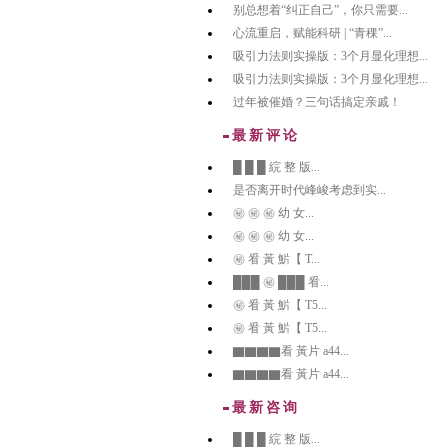
别总想着“纠正自己”，你只需要...
心流重启，赋能科研 | “青稞”...
吸引力法则实操版：3个月显化理想...
吸引力法则实操版：3个月显化理想...
过年被催婚？三句话搞定亲戚！
最新评论
█ █ █ 綄 整 版...
是否离开时代峰峻考虑到实...
㊙️ ㊙️ ㊙️ 幼 女...
㊙️ ㊙️ ㊙️ 幼 女...
㊙️ 㸔 黃 魸【 T...
███ ㊙️ ███ 㸔...
㊙️ 㸔 黃 魸【 T5...
㊙️ 㸔 黃 魸【 T5...
▇▇▇▇看 黃片 a44...
▇▇▇▇看 黃片 a44...
最新咨询
█ █ █ 綄 整 版...