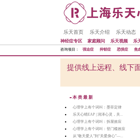
乐天首页
乐天介绍
乐天动态
神经症专区
家庭顾问
乐天视频
乐
咨询项目：
强迫症
抑郁症
恐惧症
焦
提供线上远程、线下面
本类最新
心理学上有个词叫：墨菲定律
乐天心晴EAP | 润泽心灵，关...
心理学上有个词叫：拆屋效应
心理学上有个词叫：登门槛效应
从“敬天爱人”到“关爱身心”—...