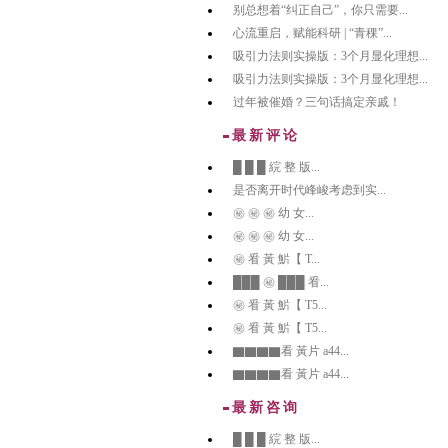
别总想着“纠正自己”，你只需要...
心流重启，赋能科研 | “青稞”...
吸引力法则实操版：3个月显化理想...
吸引力法则实操版：3个月显化理想...
过年被催婚？三句话搞定亲戚！
最新评论
█ █ █ 綄 整 版...
是否离开时代峰峻考虑到实...
㊙️ ㊙️ ㊙️ 幼 女...
㊙️ ㊙️ ㊙️ 幼 女...
㊙️ 㸔 黃 魸【 T...
███ ㊙️ ███ 㸔...
㊙️ 㸔 黃 魸【 T5...
㊙️ 㸔 黃 魸【 T5...
▇▇▇▇看 黃片 a44...
▇▇▇▇看 黃片 a44...
最新咨询
█ █ █ 綄 整 版...