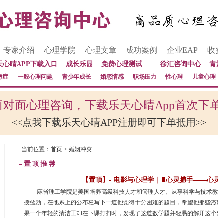
专家介绍
心理学院
心理文章
成功案例
企业EAP
收
天心晴APP下载入口
成长乐园
免费心理测试
徐汇咨询中心
青
虑症
一般心理问题
青少年成长
婚恋情感
职场压力
性心理
儿童心理
对面心理咨询，下载乐天心晴App首次下
<<点我下载乐天心晴APP注册即可下单抵用>>
当前位置：
首页
> 婚姻冲突
置顶推荐
【置顶】- 电影与心理学｜Ⅲ心灵捕手——心
 麻省理工学院是美国培养高级科技人才和管理人才、从事科学与技术
授蓝勃，在他系上的公布栏写下一道他觉得十分困难的题目，希望他那些杰
果一个年轻的清洁工却在下课打扫时，发现了这道数学题并轻易的解开这个