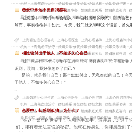
机构
上海焦虑症治疗
婚姻关系 修复婚姻 婚姻危机
婚姻关系咨询
恋爱中永远不要自我感动
婚姻基础
婚姻家庭
婚姻家庭事务
婚姻家庭关系
婚姻家庭咨询
题 抑郁症
婚姻心理
婚姻恋爱
婚姻救援
婚姻恋爱咨询
婚姻情感
在恋爱中，我们常常会陷入一种自我感动的状态，以为自己
然而，事实往往并非如此。今天，我们就来聊聊这个话题，
首先
...
上海强迫症心理咨询
上海心理医生
上海心理咨询
上海心理咨询中
机构
上海焦虑症治疗
婚姻关系 修复婚姻 婚姻危机
婚姻关系咨询
相比较付出于他人，不如多关心自己！
婚姻基础
婚姻家庭
婚姻家庭事务
婚姻家庭关系
婚姻家庭咨询
题 抑郁症
婚姻心理
婚姻恋爱
婚姻救援
婚姻恋爱咨询
婚姻情感
我们总是忙于生活，忙于工作，忙于照顾家人，忙于帮助别
识到，哎哟，我好像忽略了自己？
是的，就是我们自己！那个默默付出，无私奉献的自己！今
于他人，不如多关心自己！
”
...
上海强迫症心理咨询
上海心理医生
上海心理咨询
上海心理咨询中
机构
上海焦虑症治疗
婚姻关系 修复婚姻 婚姻危机
婚姻关系咨询
恋爱中，却感到孤独，为什么？
婚姻基础
婚姻家庭
婚姻家庭事务
婚姻家庭关系
婚姻家庭咨询
题 抑郁症
婚姻心理
婚姻恋爱
婚姻救援
婚姻恋爱咨询
婚姻情感
在这个繁华的世界里，你和他手牵手，肩并肩，走过了
们，却有着无法言说的秘密。他就在你身边，你却感受到了