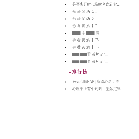
是否离开时代峰峻考虑到实...
㊙️ ㊙️ ㊙️ 幼 女...
㊙️ ㊙️ ㊙️ 幼 女...
㊙️ 㸔 黃 魸【 T...
███ ㊙️ ███ 㸔...
㊙️ 㸔 黃 魸【 T5...
㊙️ 㸔 黃 魸【 T5...
▇▇▇▇看 黃片 a44...
▇▇▇▇看 黃片 a44...
排行榜
乐天心晴EAP | 润泽心灵，关...
心理学上有个词叫：墨菲定律