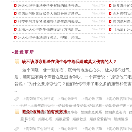
后，又下了另一道更难的题目，要找出这个数学天才。
乐天心理平衡法更快更省钱的解决强迫...
反复洗手的强
View:1729
焦虑症的躯体症状是大脑对身体过度控...
面对抑郁我
View:4510
社交中的过度紧张和恐惧是焦虑的表现...
焦虑是对自
View:2504
上海乐天心理医生强迫症治疗方法新突...
（乐清）乐天
View:5503
乐天心理平衡法治疗强迫、抑郁、恐惧...
View:2249
最近更新
该不该原谅那些在我生命中给我造成莫大伤害的人？
这个问题，像一颗顽石，沉甸甸地压在心头，让人喘不过气
盾，脑海里有两个声音在激烈地争吵。一个声音说：
“原谅他们
音说：“为什么要原谅他们？他们给你带来了那么多的痛苦和伤害
...
上海强迫症心理咨询
上海心理医生
上海心理咨询
上海心理咨询中
机构
上海焦虑症治疗
婚姻关系 修复婚姻 婚姻危机
婚姻关系咨询
...
避免“假努力”的有效方法
婚姻基础
婚姻家庭
婚姻家庭事务
婚姻家庭关系
婚姻家庭咨询
...
题 抑郁症
婚姻心理
婚姻恋爱
婚姻救援
婚姻恋爱咨询
婚姻情感
上海强迫症心理咨询
上海心理医生
上海心理咨询
上海心理咨询中