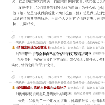
说，就是你能懂我的微笑，我能明白你的眼泪，彼此在心灵
在感情中，我们都曾遇到过这样的问题：为什么他（她
他（她）总是忽视我的感受？为什么他（她）总是做出让我
以通过情感共鸣来解决。当两个人之间有了情感共鸣，便能
持，共同成长。
...
上海强迫症心理咨询
上海心理医生
上海心理咨询
上海心理咨询中
询机构
上海焦虑症治疗
婚姻关系 修复婚姻 婚姻危机
婚姻关系咨询
情侣之间该怎么交流？
师
婚姻基础
婚姻家庭
婚姻家庭事务
婚姻家庭关系
婚姻家庭咨询
问题 抑郁症
婚姻心理
婚姻恋爱
婚姻救援
婚姻恋爱咨询
婚姻情感
在生活中，你会和自己的伴侣「好好说话」吗？
在爱情中，沟通的重要性不言而喻。怎么说话，说什么，何
揭秘，情侣之间的
话疗
之道。
“
”
...
上海强迫症心理咨询
上海心理医生
上海心理咨询
上海心理咨询中
询机构
上海焦虑症治疗
婚姻关系 修复婚姻 婚姻危机
婚姻关系咨询
婚姻破裂，真的只是因为出轨吗？
师
婚姻基础
婚姻家庭
婚姻家庭事务
婚姻家庭关系
婚姻家庭咨询
问题 抑郁症
婚姻心理
婚姻恋爱
婚姻救援
婚姻恋爱咨询
婚姻情感
婚姻破裂，真的只是因为出轨吗？
最近，我收到了一个朋友的咨询，她婚姻破裂，心情非