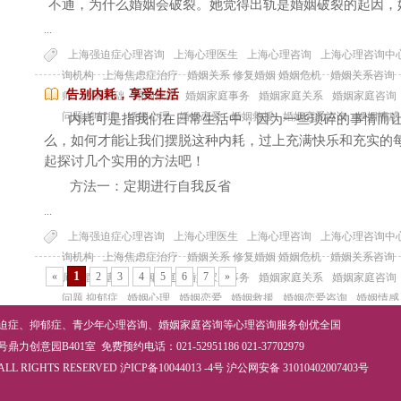
不通，为什么婚姻会破裂。她觉得出轨是婚姻破裂的起因，
...
上海强迫症心理咨询
上海心理医生
上海心理咨询
上海心理咨询中
询机构
上海焦虑症治疗
婚姻关系 修复婚姻 婚姻危机
婚姻关系咨询
告别内耗，享受生活
师
婚姻基础
婚姻家庭
婚姻家庭事务
婚姻家庭关系
婚姻家庭咨询
问题 抑郁症
婚姻心理
婚姻恋爱
婚姻救援
婚姻恋爱咨询
婚姻情感
内耗可是指我们在日常生活中，因为一些琐碎的事情而
么，如何才能让我们摆脱这种内耗，过上充满快乐和充实的
起探讨几个实用的方法吧！
方法一：定期进行自我反省
...
上海强迫症心理咨询
上海心理医生
上海心理咨询
上海心理咨询中
询机构
上海焦虑症治疗
婚姻关系 修复婚姻 婚姻危机
婚姻关系咨询
1
«
2
3
4
5
6
7
»
师
婚姻基础
婚姻家庭
婚姻家庭事务
婚姻家庭关系
婚姻家庭咨询
问题 抑郁症
婚姻心理
婚姻恋爱
婚姻救援
婚姻恋爱咨询
婚姻情感
迫症
、
抑郁症
、
青少年心理咨询
、
婚姻家庭咨询
等
心理咨询
服务创优全国
意园B401室 免费预约电话：021-52951186 021-37702979
ALL RIGHTS RESERVED
沪ICP备10044013 -4号
沪公网安备 31010402007403号