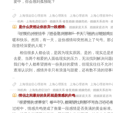
爱中，你会感到孤独呢？
...
上海强迫症心理咨询
上海心理医生
上海心理咨询
上海心理咨询中
机构
上海焦虑症治疗
婚姻关系 修复婚姻 婚姻危机
婚姻关系咨询
是什么突然让你放弃一段感情
婚姻基础
婚姻家庭
婚姻家庭事务
婚姻家庭关系
婚姻家庭咨询
题 抑郁症
婚姻心理
婚姻恋爱
婚姻救援
婚姻恋爱咨询
婚姻情感
在我们的生活中，总会遇到那样一个人，他的出现如同
暖和快乐。然而，有一天，这份感情却突然画上了句号。那
段曾经深爱的人呢？
相信很多人都会说，是因为现实原因。是的，现实总是
去爱。当两个相爱的人面临现实的压力，无法找到解决问题
我们每个人都希望拥有一份美好的爱情，但现实往往不允许
逐渐认识到，感情并非只有浪漫与甜蜜，还有数不清的琐事
...
上海强迫症心理咨询
上海心理医生
上海心理咨询
上海心理咨询中
询机构
上海焦虑症治疗
婚姻关系 修复婚姻 婚姻危机
婚姻关系咨询
情侣之间最好的良药就是情感的共鸣
师
婚姻基础
婚姻家庭
婚姻家庭事务
婚姻家庭关系
婚姻家庭咨询
问题 抑郁症
婚姻心理
婚姻恋爱
婚姻救援
婚姻恋爱咨询
婚姻情感
在爱情的世界里，每一个人都渴望找到那个与自己心心
过程中，情感共鸣便成了衡量一段感情是否美满的黄金标准