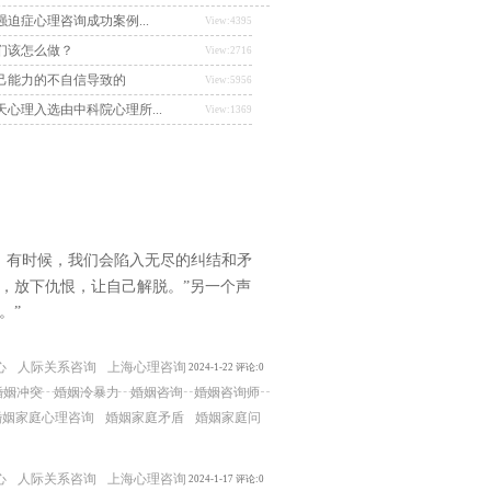
迫症心理咨询成功案例...
View:4395
们该怎么做？
View:2716
己能力的不自信导致的
View:5956
心理入选由中科院心理所...
View:1369
。有时候，我们会陷入无尽的纠结和矛
吧，放下仇恨，让自己解脱。”另一个声
。”
心
人际关系咨询
上海心理咨询
2024-1-22 评论:0
婚姻冲突
婚姻冷暴力
婚姻咨询
婚姻咨询师
婚姻家庭心理咨询
婚姻家庭矛盾
婚姻家庭问
心
人际关系咨询
上海心理咨询
2024-1-17 评论:0