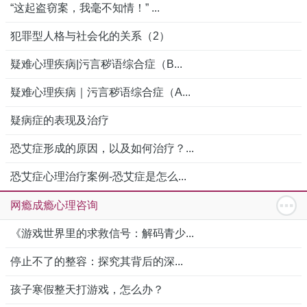
“这起盗窃案，我毫不知情！” ...
犯罪型人格与社会化的关系（2）
疑难心理疾病|污言秽语综合症（B...
疑难心理疾病｜污言秽语综合症（A...
疑病症的表现及治疗
恐艾症形成的原因，以及如何治疗？...
恐艾症心理治疗案例-恐艾症是怎么...
网瘾成瘾心理咨询
《游戏世界里的求救信号：解码青少...
停止不了的整容：探究其背后的深...
孩子寒假整天打游戏，怎么办？