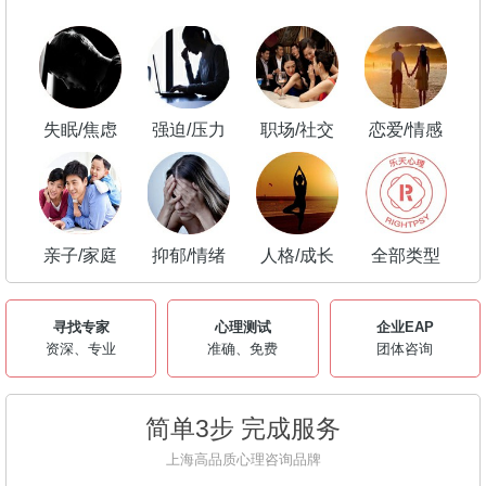
失眠/焦虑
强迫/压力
职场/社交
恋爱/情感
亲子/家庭
抑郁/情绪
人格/成长
全部类型
寻找专家
心理测试
企业EAP
资深、专业
准确、免费
团体咨询
简单3步 完成服务
上海高品质心理咨询品牌