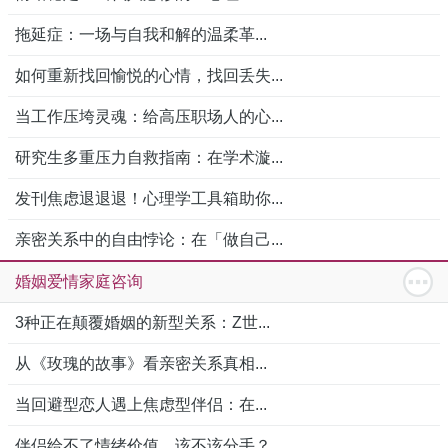
拖延症：一场与自我和解的温柔革...
如何重新找回愉悦的心情，找回丢失...
当工作压垮灵魂：给高压职场人的心...
研究生多重压力自救指南：在学术漩...
发刊焦虑退退退！心理学工具箱助你...
亲密关系中的自由悖论：在「做自己...
婚姻爱情家庭咨询
3种正在颠覆婚姻的新型关系：Z世...
从《玫瑰的故事》看亲密关系真相...
当回避型恋人遇上焦虑型伴侣：在...
伴侣给不了情绪价值，该不该分手？...