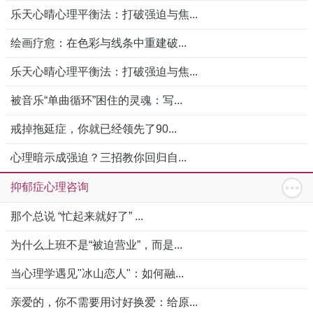
乐天心晴心理平衡法：打破强迫与焦...
绘画疗愈：在色彩与线条中重建破...
乐天心晴心理平衡法：打破强迫与焦...
被音乐“单曲循环”困住的灵魂：写...
戒掉拖延症，你就已经领先了90...
心理暗示成强迫？三招教你回归自...
抑郁症心理咨询
那个总说 “忙起来就好了” ...
为什么上班不是“被迫营业”，而是...
当心理学遇见"冰山恋人"：如何融...
亲爱的，你不需要用讨好换爱：给原...