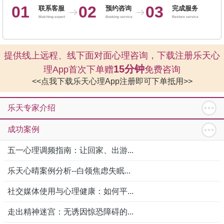
01
02
03
联系客服
预约咨询
完成服务
Matching expert
Booking service
Restore service
提供线上远程、线下面对面心理咨询，下载注册乐天心
15分钟
理App首次下单赠
免费咨询
<<点我下载乐天心理App注册即可下单抵用>>
乐天专家介绍
成功案例
五一心理调频指南：让回家、出游...
乐天心晴案例分析--白领焦虑失眠...
社交媒体使用与心理健康：如何平...
走出精神迷宫：无诱因惊恐障碍的...