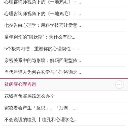
心理咨询师视角下的《一地鸡毛》：...
心理咨询师视角下的《一地鸡毛》：...
七夕告白心理学：用科学技巧让爱意...
童年创伤的"潜伏期"：为什么有些...
5个极简习惯，重塑你的心理韧性：...
亲密关系中的隐形墙：解码回避型依...
当代年轻人为何在玄学与心理咨询之...
疑病症心理咨询
花钱有负罪感该怎么办？
霸凌者会产生「反思」、「后悔」...
不会说谎的瞳孔 丨瞳孔和心理学之...