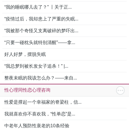
“我的睡眠哪儿去了？” 丨关于正...
“疫情过后，我却患上了严重的失眠...
“我被那个奇怪又支离破碎的梦吓出...
“只要一碰枕头就特别清醒”——拿...
好人好梦，摆脱失眠
“我总梦到被长发女子追杀！” |...
整夜未眠的我该怎么办？——来自...
性心理同性恋心理咨询
性爱是撑起一个幸福家的脊梁柱，信...
我就喜欢你不喜欢我，“性单恋”是...
中老年人预防性衰老的10条经验