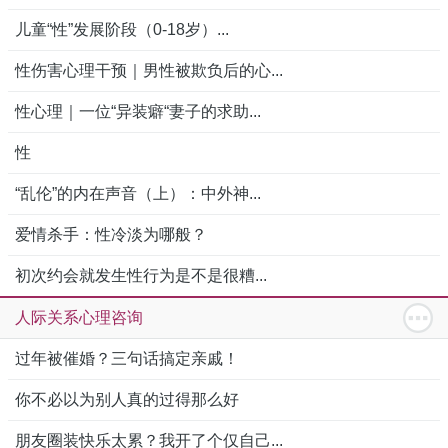
儿童“性”发展阶段（0-18岁）...
性伤害心理干预｜男性被欺负后的心...
性心理｜一位“异装癖“妻子的求助...
性
“乱伦”的内在声音（上）：中外神...
爱情杀手：性冷淡为哪般？
初次约会就发生性行为是不是很糟...
人际关系心理咨询
过年被催婚？三句话搞定亲戚！
你不必以为别人真的过得那么好
朋友圈装快乐太累？我开了个仅自己...