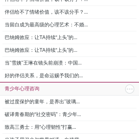
伴侣给不了情绪价值，该不该分手？...
当留白成为最高级的心理艺术：不婚...
巴纳姆效应：让TA持续“上头”的...
巴纳姆效应：让TA持续“上头”的...
当"雪姨"王琳在镜头前崩溃：中国...
好的伴侣关系，是命运赐予我们的...
青少年心理咨询
被过度保护的童年，是养出"玻璃...
破译青春期的“社交密码”：青少年...
致高三勇士：用“心理韧性”打赢...