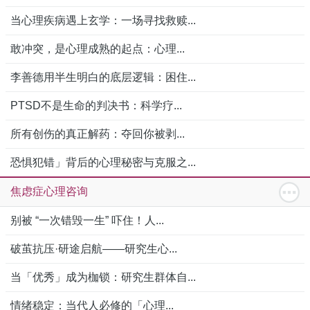
当心理疾病遇上玄学：一场寻找救赎...
敢冲突，是心理成熟的起点：心理...
李善德用半生明白的底层逻辑：困住...
PTSD不是生命的判决书：科学疗...
所有创伤的真正解药：夺回你被剥...
恐惧犯错」背后的心理秘密与克服之...
焦虑症心理咨询
别被 “一次错毁一生” 吓住！人...
破茧抗压·研途启航——研究生心...
当「优秀」成为枷锁：研究生群体自...
情绪稳定：当代人必修的「心理...