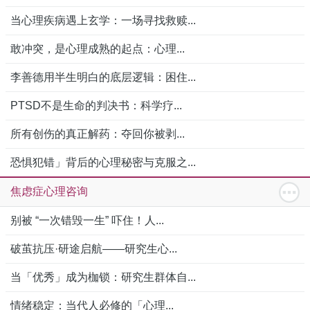
当心理疾病遇上玄学：一场寻找救赎...
敢冲突，是心理成熟的起点：心理...
李善德用半生明白的底层逻辑：困住...
PTSD不是生命的判决书：科学疗...
所有创伤的真正解药：夺回你被剥...
恐惧犯错」背后的心理秘密与克服之...
焦虑症心理咨询
别被 “一次错毁一生” 吓住！人...
破茧抗压·研途启航——研究生心...
当「优秀」成为枷锁：研究生群体自...
情绪稳定：当代人必修的「心理...