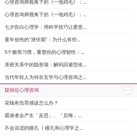
心理咨询师视角下的《一地鸡毛》：...
心理咨询师视角下的《一地鸡毛》：...
七夕告白心理学：用科学技巧让爱意...
童年创伤的"潜伏期"：为什么有些...
5个极简习惯，重塑你的心理韧性：...
亲密关系中的隐形墙：解码回避型依...
当代年轻人为何在玄学与心理咨询之...
疑病症心理咨询
花钱有负罪感该怎么办？
霸凌者会产生「反思」、「后悔」...
不会说谎的瞳孔 丨瞳孔和心理学之...