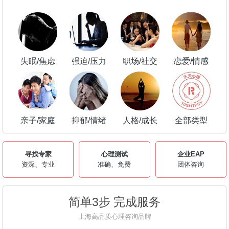
失眠/焦虑
强迫/压力
职场/社交
恋爱/情感
亲子/家庭
抑郁/情绪
人格/成长
全部类型
寻找专家
心理测试
企业EAP
资深、专业
准确、免费
团体咨询
简单3步 完成服务
上海高品质心理咨询品牌