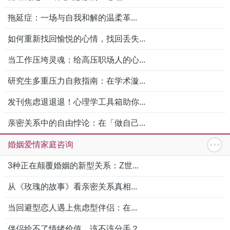
拖延症：一场与自我和解的温柔革...
如何重新找回愉悦的心情，找回丢失...
当工作压垮灵魂：给高压职场人的心...
研究生多重压力自救指南：在学术漩...
发刊焦虑退退退！心理学工具箱助你...
亲密关系中的自由悖论：在「做自己...
婚姻爱情家庭咨询
3种正在颠覆婚姻的新型关系：Z世...
从《玫瑰的故事》看亲密关系真相...
当回避型恋人遇上焦虑型伴侣：在...
伴侣给不了情绪价值，该不该分手？...