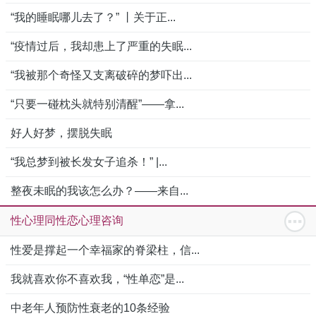
“我的睡眠哪儿去了？” 丨关于正...
“疫情过后，我却患上了严重的失眠...
“我被那个奇怪又支离破碎的梦吓出...
“只要一碰枕头就特别清醒”——拿...
好人好梦，摆脱失眠
“我总梦到被长发女子追杀！” |...
整夜未眠的我该怎么办？——来自...
性心理同性恋心理咨询
性爱是撑起一个幸福家的脊梁柱，信...
我就喜欢你不喜欢我，“性单恋”是...
中老年人预防性衰老的10条经验