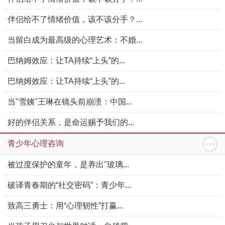
伴侣给不了情绪价值，该不该分手？...
当留白成为最高级的心理艺术：不婚...
巴纳姆效应：让TA持续“上头”的...
巴纳姆效应：让TA持续“上头”的...
当"雪姨"王琳在镜头前崩溃：中国...
好的伴侣关系，是命运赐予我们的...
青少年心理咨询
被过度保护的童年，是养出"玻璃...
破译青春期的“社交密码”：青少年...
致高三勇士：用“心理韧性”打赢...