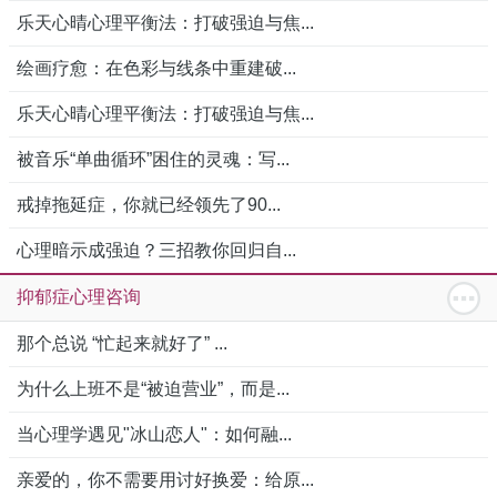
乐天心晴心理平衡法：打破强迫与焦...
绘画疗愈：在色彩与线条中重建破...
乐天心晴心理平衡法：打破强迫与焦...
被音乐“单曲循环”困住的灵魂：写...
戒掉拖延症，你就已经领先了90...
心理暗示成强迫？三招教你回归自...
抑郁症心理咨询
那个总说 “忙起来就好了” ...
为什么上班不是“被迫营业”，而是...
当心理学遇见"冰山恋人"：如何融...
亲爱的，你不需要用讨好换爱：给原...