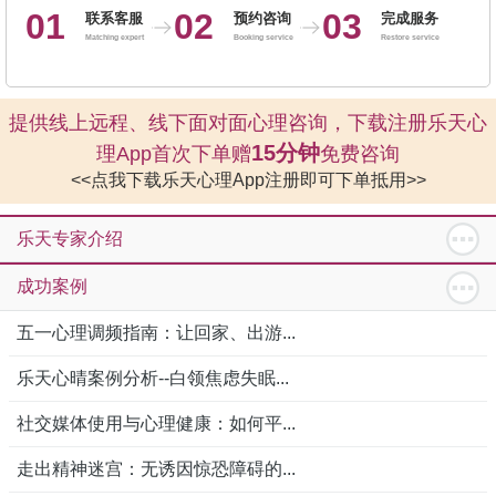
01
02
03
联系客服
预约咨询
完成服务
Matching expert
Booking service
Restore service
提供线上远程、线下面对面心理咨询，下载注册乐天心
15分钟
理App首次下单赠
免费咨询
<<点我下载乐天心理App注册即可下单抵用>>
乐天专家介绍
成功案例
五一心理调频指南：让回家、出游...
乐天心晴案例分析--白领焦虑失眠...
社交媒体使用与心理健康：如何平...
走出精神迷宫：无诱因惊恐障碍的...