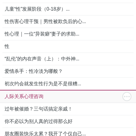
儿童“性”发展阶段（0-18岁）...
性伤害心理干预｜男性被欺负后的心...
性心理｜一位“异装癖“妻子的求助...
性
“乱伦”的内在声音（上）：中外神...
爱情杀手：性冷淡为哪般？
初次约会就发生性行为是不是很糟...
人际关系心理咨询
过年被催婚？三句话搞定亲戚！
你不必以为别人真的过得那么好
朋友圈装快乐太累？我开了个仅自己...