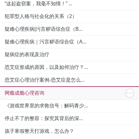
“这起盗窃案，我毫不知情！” ...
犯罪型人格与社会化的关系（2）
疑难心理疾病|污言秽语综合症（B...
疑难心理疾病｜污言秽语综合症（A...
疑病症的表现及治疗
恐艾症形成的原因，以及如何治疗？...
恐艾症心理治疗案例-恐艾症是怎么...
网瘾成瘾心理咨询
《游戏世界里的求救信号：解码青少...
停止不了的整容：探究其背后的深...
孩子寒假整天打游戏，怎么办？