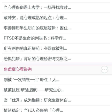
当心理疾病遇上玄学：一场寻找救赎...
敢冲突，是心理成熟的起点：心理...
李善德用半生明白的底层逻辑：困住...
PTSD不是生命的判决书：科学疗...
所有创伤的真正解药：夺回你被剥...
恐惧犯错」背后的心理秘密与克服之...
焦虑症心理咨询
别被 “一次错毁一生” 吓住！人...
破茧抗压·研途启航——研究生心...
当「优秀」成为枷锁：研究生群体自...
情绪稳定：当代人必修的「心理...