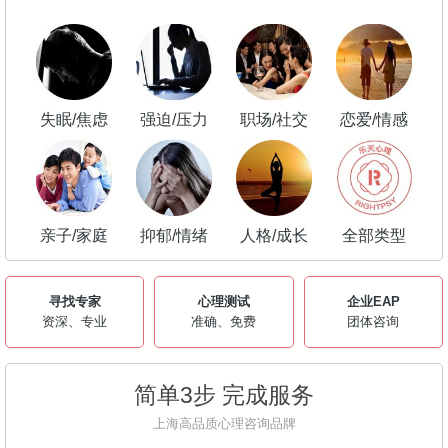
失眠/焦虑
强迫/压力
职场/社交
恋爱/情感
亲子/家庭
抑郁/情绪
人格/成长
全部类型
寻找专家
心理测试
企业EAP
资深、专业
准确、免费
团体咨询
简单3步 完成服务
上海高品质心理咨询品牌