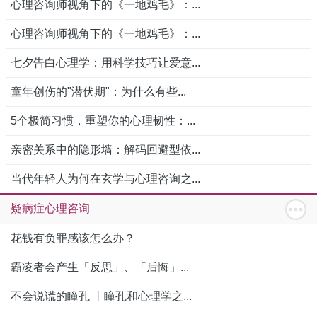
心理咨询师视角下的《一地鸡毛》：...
心理咨询师视角下的《一地鸡毛》：...
七夕告白心理学：用科学技巧让爱意...
童年创伤的"潜伏期"：为什么有些...
5个极简习惯，重塑你的心理韧性：...
亲密关系中的隐形墙：解码回避型依...
当代年轻人为何在玄学与心理咨询之...
疑病症心理咨询
花钱有负罪感该怎么办？
霸凌者会产生「反思」、「后悔」...
不会说谎的瞳孔 丨瞳孔和心理学之...