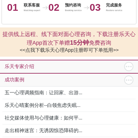
01
02
03
联系客服
预约咨询
完成服务
Matching expert
Booking service
Restore service
提供线上远程、线下面对面心理咨询，下载注册乐天心
15分钟
理App首次下单赠
免费咨询
<<点我下载乐天心理App注册即可下单抵用>>
乐天专家介绍
成功案例
五一心理调频指南：让回家、出游...
乐天心晴案例分析--白领焦虑失眠...
社交媒体使用与心理健康：如何平...
走出精神迷宫：无诱因惊恐障碍的...