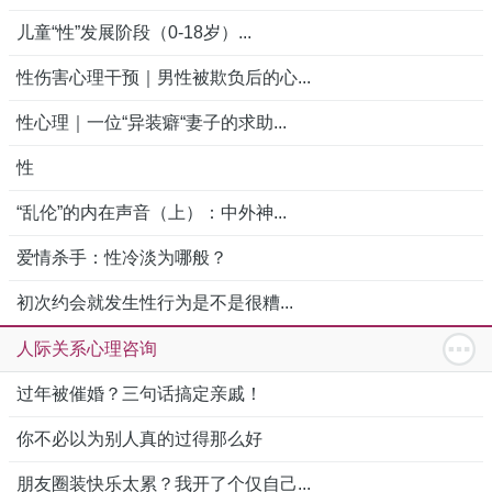
儿童“性”发展阶段（0-18岁）...
性伤害心理干预｜男性被欺负后的心...
性心理｜一位“异装癖“妻子的求助...
性
“乱伦”的内在声音（上）：中外神...
爱情杀手：性冷淡为哪般？
初次约会就发生性行为是不是很糟...
人际关系心理咨询
过年被催婚？三句话搞定亲戚！
你不必以为别人真的过得那么好
朋友圈装快乐太累？我开了个仅自己...