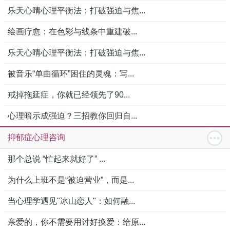
乐天心晴心理平衡法：打破强迫与焦...
绘画疗愈：在色彩与线条中重建破...
乐天心晴心理平衡法：打破强迫与焦...
被音乐“单曲循环”困住的灵魂：写...
戒掉拖延症，你就已经领先了90...
心理暗示成强迫？三招教你回归自...
抑郁症心理咨询
那个总说 “忙起来就好了” ...
为什么上班不是“被迫营业”，而是...
当心理学遇见"冰山恋人"：如何融...
亲爱的，你不需要用讨好换爱：给原...