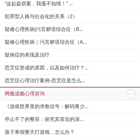
“这起盗窃案，我毫不知情！” ...
犯罪型人格与社会化的关系（2）
疑难心理疾病|污言秽语综合症（B...
疑难心理疾病｜污言秽语综合症（A...
疑病症的表现及治疗
恐艾症形成的原因，以及如何治疗？...
恐艾症心理治疗案例-恐艾症是怎么...
网瘾成瘾心理咨询
《游戏世界里的求救信号：解码青少...
停止不了的整容：探究其背后的深...
孩子寒假整天打游戏，怎么办？