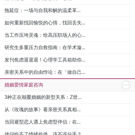
拖延症：一场与自我和解的温柔革...
如何重新找回愉悦的心情，找回丢失...
当工作压垮灵魂：给高压职场人的心...
研究生多重压力自救指南：在学术漩...
发刊焦虑退退退！心理学工具箱助你...
亲密关系中的自由悖论：在「做自己...
婚姻爱情家庭咨询
3种正在颠覆婚姻的新型关系：Z世...
从《玫瑰的故事》看亲密关系真相...
当回避型恋人遇上焦虑型伴侣：在...
伴侣给不了情绪价值，该不该分手？...