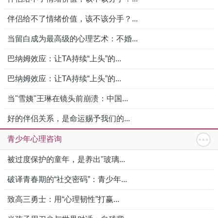
伴侣给不了情绪价值，该不该分手？...
当留白成为最高级的心理艺术：不婚...
巴纳姆效应：让TA持续“上头”的...
巴纳姆效应：让TA持续“上头”的...
当"雪姨"王琳在镜头前崩溃：中国...
好的伴侣关系，是命运赐予我们的...
青少年心理咨询
被过度保护的童年，是养出"玻璃...
破译青春期的“社交密码”：青少年...
致高三勇士：用“心理韧性”打赢...