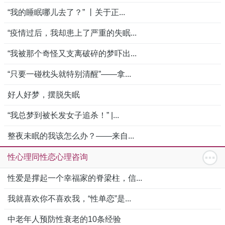
“我的睡眠哪儿去了？” 丨关于正...
“疫情过后，我却患上了严重的失眠...
“我被那个奇怪又支离破碎的梦吓出...
“只要一碰枕头就特别清醒”——拿...
好人好梦，摆脱失眠
“我总梦到被长发女子追杀！” |...
整夜未眠的我该怎么办？——来自...
性心理同性恋心理咨询
性爱是撑起一个幸福家的脊梁柱，信...
我就喜欢你不喜欢我，“性单恋”是...
中老年人预防性衰老的10条经验