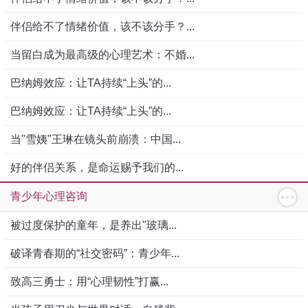
伴侣给不了情绪价值，该不该分手？...
当留白成为最高级的心理艺术：不婚...
巴纳姆效应：让TA持续“上头”的...
巴纳姆效应：让TA持续“上头”的...
当"雪姨"王琳在镜头前崩溃：中国...
好的伴侣关系，是命运赐予我们的...
青少年心理咨询
被过度保护的童年，是养出"玻璃...
破译青春期的“社交密码”：青少年...
致高三勇士：用“心理韧性”打赢...