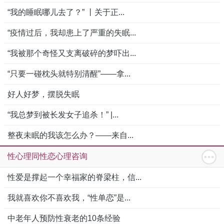
“我的睡眠哪儿去了？” 丨关于正...
“疫情过后，我却患上了严重的失眠...
“我被那个奇怪又支离破碎的梦吓出...
“只要一碰枕头就特别清醒”——拿...
好人好梦，摆脱失眠
“我总梦到被长发女子追杀！” |...
整夜未眠的我该怎么办？——来自...
性心理同性恋心理咨询
性爱是撑起一个幸福家的脊梁柱，信...
我就喜欢你不喜欢我，“性单恋”是...
中老年人预防性衰老的10条经验