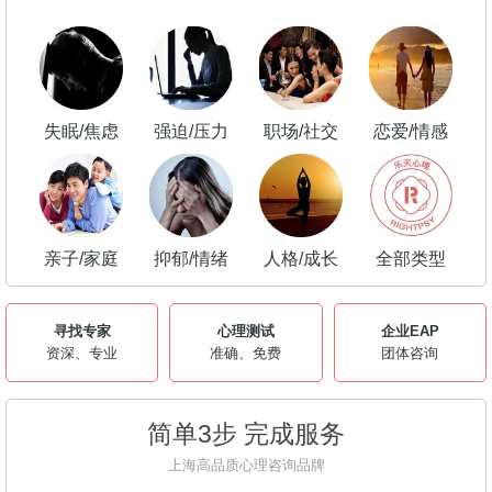
失眠/焦虑
强迫/压力
职场/社交
恋爱/情感
亲子/家庭
抑郁/情绪
人格/成长
全部类型
寻找专家
心理测试
企业EAP
资深、专业
准确、免费
团体咨询
简单3步 完成服务
上海高品质心理咨询品牌