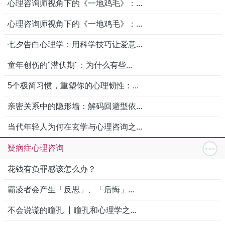
心理咨询师视角下的《一地鸡毛》：...
心理咨询师视角下的《一地鸡毛》：...
七夕告白心理学：用科学技巧让爱意...
童年创伤的"潜伏期"：为什么有些...
5个极简习惯，重塑你的心理韧性：...
亲密关系中的隐形墙：解码回避型依...
当代年轻人为何在玄学与心理咨询之...
疑病症心理咨询
花钱有负罪感该怎么办？
霸凌者会产生「反思」、「后悔」...
不会说谎的瞳孔 丨瞳孔和心理学之...