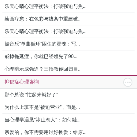
乐天心晴心理平衡法：打破强迫与焦...
绘画疗愈：在色彩与线条中重建破...
乐天心晴心理平衡法：打破强迫与焦...
被音乐“单曲循环”困住的灵魂：写...
戒掉拖延症，你就已经领先了90...
心理暗示成强迫？三招教你回归自...
抑郁症心理咨询
那个总说 “忙起来就好了” ...
为什么上班不是“被迫营业”，而是...
当心理学遇见"冰山恋人"：如何融...
亲爱的，你不需要用讨好换爱：给原...