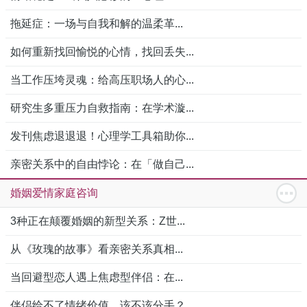
拖延症：一场与自我和解的温柔革...
如何重新找回愉悦的心情，找回丢失...
当工作压垮灵魂：给高压职场人的心...
研究生多重压力自救指南：在学术漩...
发刊焦虑退退退！心理学工具箱助你...
亲密关系中的自由悖论：在「做自己...
婚姻爱情家庭咨询
3种正在颠覆婚姻的新型关系：Z世...
从《玫瑰的故事》看亲密关系真相...
当回避型恋人遇上焦虑型伴侣：在...
伴侣给不了情绪价值，该不该分手？...