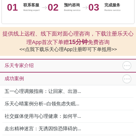
01
02
03
联系客服
预约咨询
完成服务
Matching expert
Booking service
Restore service
提供线上远程、线下面对面心理咨询，下载注册乐天心
15分钟
理App首次下单赠
免费咨询
<<点我下载乐天心理App注册即可下单抵用>>
乐天专家介绍
成功案例
五一心理调频指南：让回家、出游...
乐天心晴案例分析--白领焦虑失眠...
社交媒体使用与心理健康：如何平...
走出精神迷宫：无诱因惊恐障碍的...