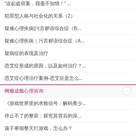
“这起盗窃案，我毫不知情！” ...
犯罪型人格与社会化的关系（2）
疑难心理疾病|污言秽语综合症（B...
疑难心理疾病｜污言秽语综合症（A...
疑病症的表现及治疗
恐艾症形成的原因，以及如何治疗？...
恐艾症心理治疗案例-恐艾症是怎么...
网瘾成瘾心理咨询
《游戏世界里的求救信号：解码青少...
停止不了的整容：探究其背后的深...
孩子寒假整天打游戏，怎么办？