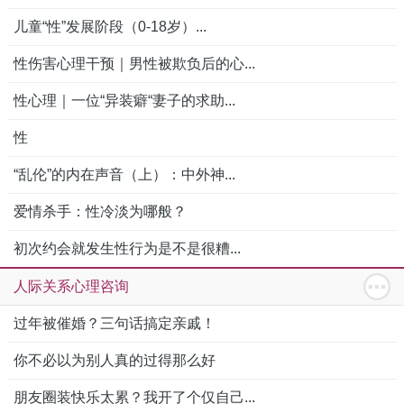
儿童“性”发展阶段（0-18岁）...
性伤害心理干预｜男性被欺负后的心...
性心理｜一位“异装癖“妻子的求助...
性
“乱伦”的内在声音（上）：中外神...
爱情杀手：性冷淡为哪般？
初次约会就发生性行为是不是很糟...
人际关系心理咨询
过年被催婚？三句话搞定亲戚！
你不必以为别人真的过得那么好
朋友圈装快乐太累？我开了个仅自己...