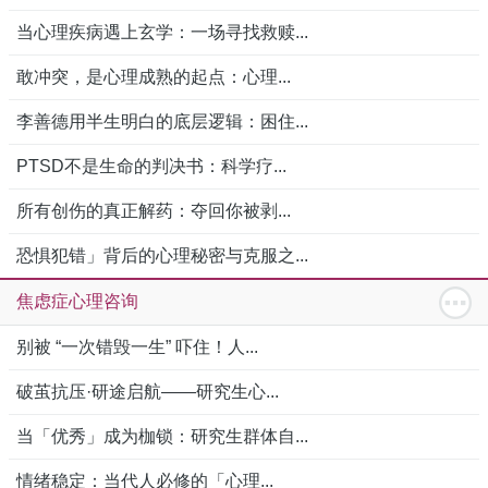
当心理疾病遇上玄学：一场寻找救赎...
敢冲突，是心理成熟的起点：心理...
李善德用半生明白的底层逻辑：困住...
PTSD不是生命的判决书：科学疗...
所有创伤的真正解药：夺回你被剥...
恐惧犯错」背后的心理秘密与克服之...
焦虑症心理咨询
别被 “一次错毁一生” 吓住！人...
破茧抗压·研途启航——研究生心...
当「优秀」成为枷锁：研究生群体自...
情绪稳定：当代人必修的「心理...