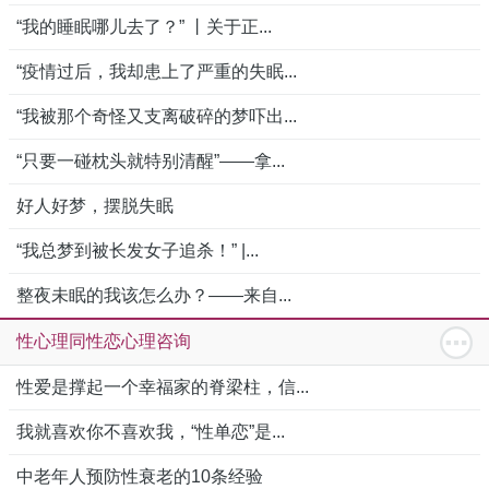
“我的睡眠哪儿去了？” 丨关于正...
“疫情过后，我却患上了严重的失眠...
“我被那个奇怪又支离破碎的梦吓出...
“只要一碰枕头就特别清醒”——拿...
好人好梦，摆脱失眠
“我总梦到被长发女子追杀！” |...
整夜未眠的我该怎么办？——来自...
性心理同性恋心理咨询
性爱是撑起一个幸福家的脊梁柱，信...
我就喜欢你不喜欢我，“性单恋”是...
中老年人预防性衰老的10条经验