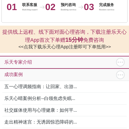
01
02
03
联系客服
预约咨询
完成服务
Matching expert
Booking service
Restore service
提供线上远程、线下面对面心理咨询，下载注册乐天心
15分钟
理App首次下单赠
免费咨询
<<点我下载乐天心理App注册即可下单抵用>>
乐天专家介绍
成功案例
五一心理调频指南：让回家、出游...
乐天心晴案例分析--白领焦虑失眠...
社交媒体使用与心理健康：如何平...
走出精神迷宫：无诱因惊恐障碍的...