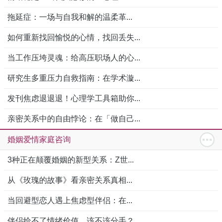
拖延症：一场与自我和解的温柔革...
如何重新找回愉悦的心情，找回丢失...
当工作压垮灵魂：给高压职场人的心...
研究生多重压力自救指南：在学术漩...
发刊焦虑退退退！心理学工具箱助你...
亲密关系中的自由悖论：在「做自己...
婚姻爱情家庭咨询
3种正在颠覆婚姻的新型关系：Z世...
从《玫瑰的故事》看亲密关系真相...
当回避型恋人遇上焦虑型伴侣：在...
伴侣给不了情绪价值，该不该分手？...