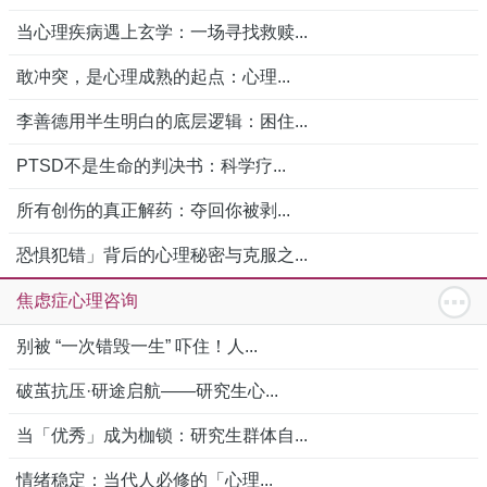
当心理疾病遇上玄学：一场寻找救赎...
敢冲突，是心理成熟的起点：心理...
李善德用半生明白的底层逻辑：困住...
PTSD不是生命的判决书：科学疗...
所有创伤的真正解药：夺回你被剥...
恐惧犯错」背后的心理秘密与克服之...
焦虑症心理咨询
别被 “一次错毁一生” 吓住！人...
破茧抗压·研途启航——研究生心...
当「优秀」成为枷锁：研究生群体自...
情绪稳定：当代人必修的「心理...