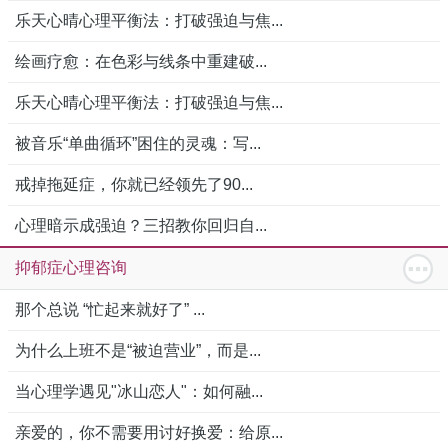
乐天心晴心理平衡法：打破强迫与焦...
绘画疗愈：在色彩与线条中重建破...
乐天心晴心理平衡法：打破强迫与焦...
被音乐“单曲循环”困住的灵魂：写...
戒掉拖延症，你就已经领先了90...
心理暗示成强迫？三招教你回归自...
抑郁症心理咨询
那个总说 “忙起来就好了” ...
为什么上班不是“被迫营业”，而是...
当心理学遇见"冰山恋人"：如何融...
亲爱的，你不需要用讨好换爱：给原...