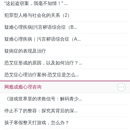
“这起盗窃案，我毫不知情！” ...
犯罪型人格与社会化的关系（2）
疑难心理疾病|污言秽语综合症（B...
疑难心理疾病｜污言秽语综合症（A...
疑病症的表现及治疗
恐艾症形成的原因，以及如何治疗？...
恐艾症心理治疗案例-恐艾症是怎么...
网瘾成瘾心理咨询
《游戏世界里的求救信号：解码青少...
停止不了的整容：探究其背后的深...
孩子寒假整天打游戏，怎么办？