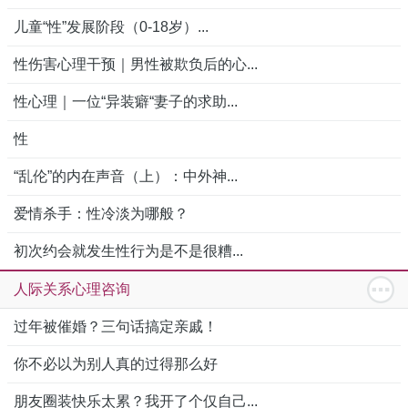
儿童“性”发展阶段（0-18岁）...
性伤害心理干预｜男性被欺负后的心...
性心理｜一位“异装癖“妻子的求助...
性
“乱伦”的内在声音（上）：中外神...
爱情杀手：性冷淡为哪般？
初次约会就发生性行为是不是很糟...
人际关系心理咨询
过年被催婚？三句话搞定亲戚！
你不必以为别人真的过得那么好
朋友圈装快乐太累？我开了个仅自己...