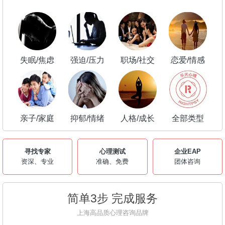
失眠/焦虑
强迫/压力
职场/社交
恋爱/情感
亲子/家庭
抑郁/情绪
人格/成长
全部类型
寻找专家
心理测试
企业EAP
资深、专业
准确、免费
团体咨询
简单3步 完成服务
上海高品质心理咨询品牌