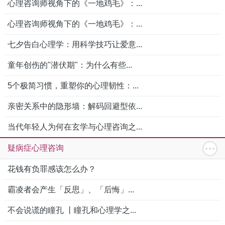
心理咨询师视角下的《一地鸡毛》：...
心理咨询师视角下的《一地鸡毛》：...
七夕告白心理学：用科学技巧让爱意...
童年创伤的"潜伏期"：为什么有些...
5个极简习惯，重塑你的心理韧性：...
亲密关系中的隐形墙：解码回避型依...
当代年轻人为何在玄学与心理咨询之...
疑病症心理咨询
花钱有负罪感该怎么办？
霸凌者会产生「反思」、「后悔」...
不会说谎的瞳孔 丨瞳孔和心理学之...