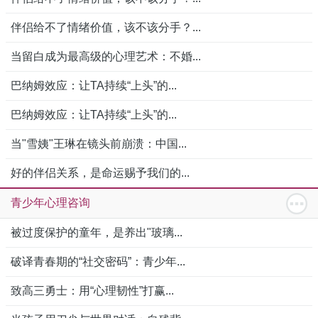
伴侣给不了情绪价值，该不该分手？...
当留白成为最高级的心理艺术：不婚...
巴纳姆效应：让TA持续“上头”的...
巴纳姆效应：让TA持续“上头”的...
当"雪姨"王琳在镜头前崩溃：中国...
好的伴侣关系，是命运赐予我们的...
青少年心理咨询
被过度保护的童年，是养出"玻璃...
破译青春期的“社交密码”：青少年...
致高三勇士：用“心理韧性”打赢...