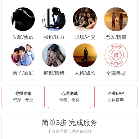
失眠/焦虑
强迫/压力
职场/社交
恋爱/情感
亲子/家庭
抑郁/情绪
人格/成长
全部类型
寻找专家
心理测试
企业EAP
资深、专业
准确、免费
团体咨询
简单3步 完成服务
上海高品质心理咨询品牌