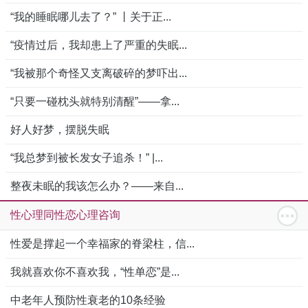
“我的睡眠哪儿去了？” 丨关于正...
“疫情过后，我却患上了严重的失眠...
“我被那个奇怪又支离破碎的梦吓出...
“只要一碰枕头就特别清醒”——拿...
好人好梦，摆脱失眠
“我总梦到被长发女子追杀！” |...
整夜未眠的我该怎么办？——来自...
性心理同性恋心理咨询
性爱是撑起一个幸福家的脊梁柱，信...
我就喜欢你不喜欢我，“性单恋”是...
中老年人预防性衰老的10条经验