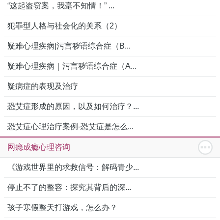
“这起盗窃案，我毫不知情！” ...
犯罪型人格与社会化的关系（2）
疑难心理疾病|污言秽语综合症（B...
疑难心理疾病｜污言秽语综合症（A...
疑病症的表现及治疗
恐艾症形成的原因，以及如何治疗？...
恐艾症心理治疗案例-恐艾症是怎么...
网瘾成瘾心理咨询
《游戏世界里的求救信号：解码青少...
停止不了的整容：探究其背后的深...
孩子寒假整天打游戏，怎么办？