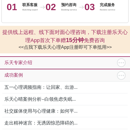
01
02
03
联系客服
预约咨询
完成服务
Matching expert
Booking service
Restore service
提供线上远程、线下面对面心理咨询，下载注册乐天心
15分钟
理App首次下单赠
免费咨询
<<点我下载乐天心理App注册即可下单抵用>>
乐天专家介绍
成功案例
五一心理调频指南：让回家、出游...
乐天心晴案例分析--白领焦虑失眠...
社交媒体使用与心理健康：如何平...
走出精神迷宫：无诱因惊恐障碍的...