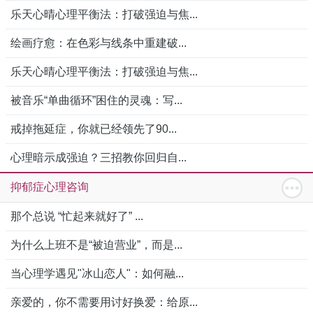
乐天心晴心理平衡法：打破强迫与焦...
绘画疗愈：在色彩与线条中重建破...
乐天心晴心理平衡法：打破强迫与焦...
被音乐“单曲循环”困住的灵魂：写...
戒掉拖延症，你就已经领先了90...
心理暗示成强迫？三招教你回归自...
抑郁症心理咨询
那个总说 “忙起来就好了” ...
为什么上班不是“被迫营业”，而是...
当心理学遇见"冰山恋人"：如何融...
亲爱的，你不需要用讨好换爱：给原...