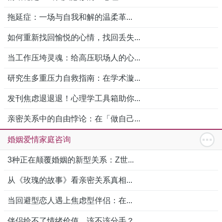
拖延症：一场与自我和解的温柔革...
如何重新找回愉悦的心情，找回丢失...
当工作压垮灵魂：给高压职场人的心...
研究生多重压力自救指南：在学术漩...
发刊焦虑退退退！心理学工具箱助你...
亲密关系中的自由悖论：在「做自己...
婚姻爱情家庭咨询
3种正在颠覆婚姻的新型关系：Z世...
从《玫瑰的故事》看亲密关系真相...
当回避型恋人遇上焦虑型伴侣：在...
伴侣给不了情绪价值，该不该分手？...