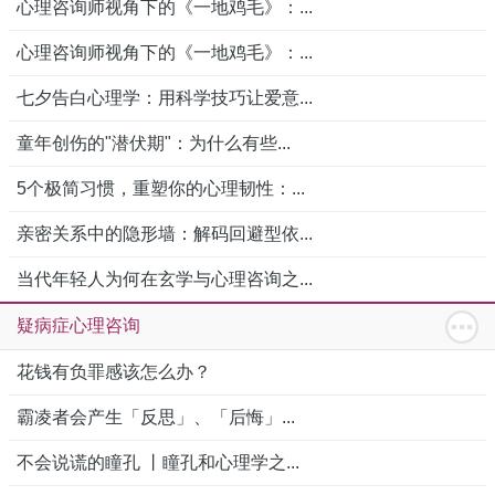
心理咨询师视角下的《一地鸡毛》：...
心理咨询师视角下的《一地鸡毛》：...
七夕告白心理学：用科学技巧让爱意...
童年创伤的"潜伏期"：为什么有些...
5个极简习惯，重塑你的心理韧性：...
亲密关系中的隐形墙：解码回避型依...
当代年轻人为何在玄学与心理咨询之...
疑病症心理咨询
花钱有负罪感该怎么办？
霸凌者会产生「反思」、「后悔」...
不会说谎的瞳孔 丨瞳孔和心理学之...