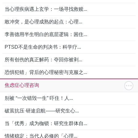
当心理疾病遇上玄学：一场寻找救赎...
敢冲突，是心理成熟的起点：心理...
李善德用半生明白的底层逻辑：困住...
PTSD不是生命的判决书：科学疗...
所有创伤的真正解药：夺回你被剥...
恐惧犯错」背后的心理秘密与克服之...
焦虑症心理咨询
别被 “一次错毁一生” 吓住！人...
破茧抗压·研途启航——研究生心...
当「优秀」成为枷锁：研究生群体自...
情绪稳定：当代人必修的「心理...