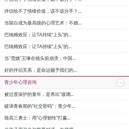
伴侣给不了情绪价值，该不该分手？...
当留白成为最高级的心理艺术：不婚...
巴纳姆效应：让TA持续“上头”的...
巴纳姆效应：让TA持续“上头”的...
当"雪姨"王琳在镜头前崩溃：中国...
好的伴侣关系，是命运赐予我们的...
青少年心理咨询
被过度保护的童年，是养出"玻璃...
破译青春期的“社交密码”：青少年...
致高三勇士：用“心理韧性”打赢...