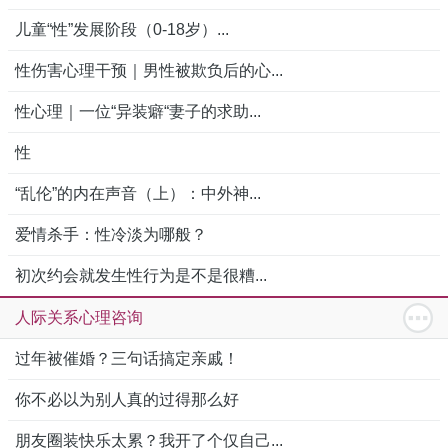
儿童“性”发展阶段（0-18岁）...
性伤害心理干预｜男性被欺负后的心...
性心理｜一位“异装癖“妻子的求助...
性
“乱伦”的内在声音（上）：中外神...
爱情杀手：性冷淡为哪般？
初次约会就发生性行为是不是很糟...
人际关系心理咨询
过年被催婚？三句话搞定亲戚！
你不必以为别人真的过得那么好
朋友圈装快乐太累？我开了个仅自己...