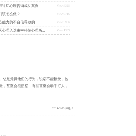
迫症心理咨询成功案例...
View:4395
们该怎么做？
View:2716
己能力的不自信导致的
View:5956
心理入选由中科院心理所...
View:1369
总是觉得他们的行为，说话不能接受，他
受，甚至会很愤怒，有些甚至会动手打人，
2014-3-25 评论:0