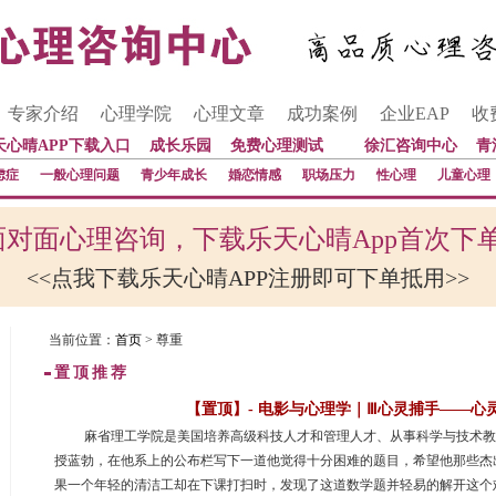
专家介绍
心理学院
心理文章
成功案例
企业EAP
收
天心晴APP下载入口
成长乐园
免费心理测试
徐汇咨询中心
青
虑症
一般心理问题
青少年成长
婚恋情感
职场压力
性心理
儿童心理
对面心理咨询，下载乐天心晴App首次下
<<点我下载乐天心晴APP注册即可下单抵用>>
当前位置：
首页
> 尊重
置顶推荐
【置顶】- 电影与心理学｜Ⅲ心灵捕手——心
 麻省理工学院是美国培养高级科技人才和管理人才、从事科学与技术
授蓝勃，在他系上的公布栏写下一道他觉得十分困难的题目，希望他那些杰
果一个年轻的清洁工却在下课打扫时，发现了这道数学题并轻易的解开这个