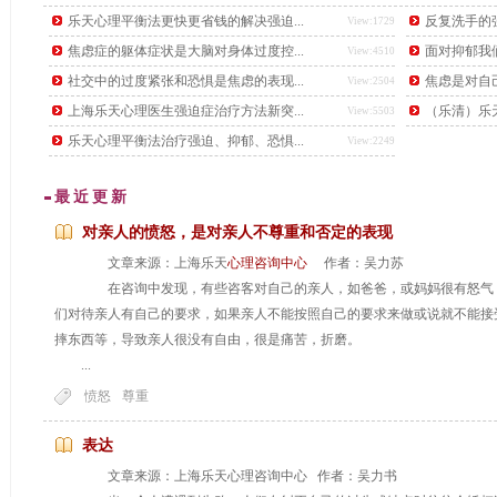
后，又下了另一道更难的题目，要找出这个数学天才。
乐天心理平衡法更快更省钱的解决强迫...
反复洗手的强
View:1729
焦虑症的躯体症状是大脑对身体过度控...
面对抑郁我
View:4510
社交中的过度紧张和恐惧是焦虑的表现...
焦虑是对自
View:2504
上海乐天心理医生强迫症治疗方法新突...
（乐清）乐天
View:5503
乐天心理平衡法治疗强迫、抑郁、恐惧...
View:2249
最近更新
对亲人的愤怒，是对亲人不尊重和否定的表现
文章来源：上海乐天
心理咨询中心
作者：吴力苏
在咨询中发现，有些咨客对自己的亲人，如爸爸，或妈妈很有怒气，
们对待亲人有自己的要求，如果亲人不能按照自己的要求来做或说就不能接
摔东西等，导致亲人很没有自由，很是痛苦，折磨。
...
愤怒
尊重
...
表达
文章来源：上海乐天心理咨询中心 作者：吴力书