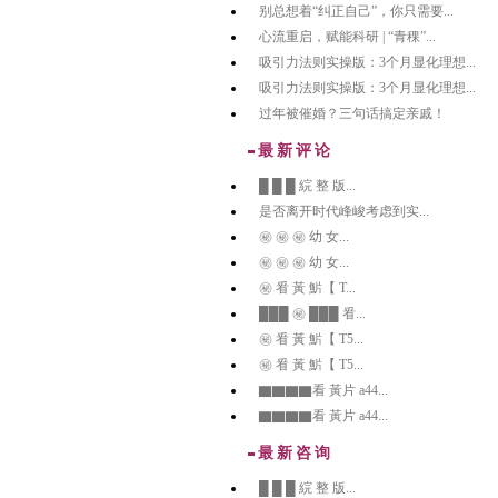
别总想着“纠正自己”，你只需要...
心流重启，赋能科研 | “青稞”...
吸引力法则实操版：3个月显化理想...
吸引力法则实操版：3个月显化理想...
过年被催婚？三句话搞定亲戚！
最新评论
█ █ █ 綄 整 版...
是否离开时代峰峻考虑到实...
㊙️ ㊙️ ㊙️ 幼 女...
㊙️ ㊙️ ㊙️ 幼 女...
㊙️ 㸔 黃 魸【 T...
███ ㊙️ ███ 㸔...
㊙️ 㸔 黃 魸【 T5...
㊙️ 㸔 黃 魸【 T5...
▇▇▇▇看 黃片 a44...
▇▇▇▇看 黃片 a44...
最新咨询
█ █ █ 綄 整 版...