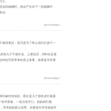
过正。
思这段婚姻时，就会产生在下一段婚姻中，
表达。
2013-9-8 评论:0
做得更好；惩罚是为了终止或纠正孩子一
岁的儿子不做作业、上课说话，同时在反复
这种惩罚所带来的意义来看，效果是非常显
2013-8-6 评论:0
印象特别深刻，那次是几个朋友进行家庭
孩子有些害羞，一直没有开口。妈妈就打圆
看，哥哥姐姐那么优秀，你要多向哥哥姐姐学