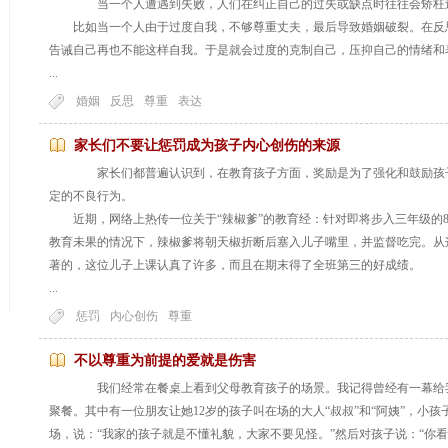
当一个人遭遇到失败，人们在纠正自己的过失或缺点时往往会矫枉
比如当一个人由于过度自我，不够尊重丈夫，最后导致婚姻破裂。在反
告诫自己再也不能这样自我。于是就会过度的克制自己，压抑自己的情绪和
...
婚姻
反思
尊重
表达
家长们不要让惩罚成为孩子内心创伤的来源
家长们都普遍认识到，在教育孩子方面，奖励是为了强化和鼓励孩子
定的不良行为。
近期，网络上热传一位关于“辣椒爹”的教育经：针对即将步入三年级的8
教育未果的情况下，辣椒爹将朝天椒折断后塞入儿子嘴里，并监督吃完。从
著的，这位儿子上课认真了许多，而且在期末得了全班第三的好成绩。
...
惩罚
内心创伤
尊重
不以尊重为前提的爱就是伤害
我们经常在餐桌上看到父母教育孩子的场景。我记得曾经有一幕给我
聚餐。其中有一位朋友让她12岁的孩子叫在场的大人“叔叔”和“阿姨”，小
场，说：“我家的孩子就是不懂礼貌，大家不要见怪。”然后对孩子说：“你