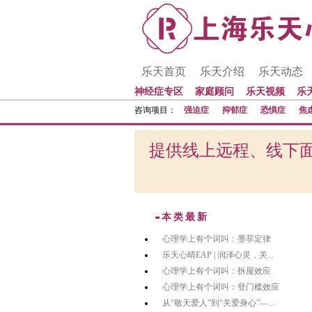
乐天首页
乐天介绍
乐天动态
神经症专区
家庭顾问
乐天视频
乐
咨询项目：
强迫症
抑郁症
恐惧症
焦
提供线上远程、线下面
本类最新
心理学上有个词叫：墨菲定律
乐天心晴EAP | 润泽心灵，关...
心理学上有个词叫：拆屋效应
心理学上有个词叫：登门槛效应
从“敬天爱人”到“关爱身心”—...