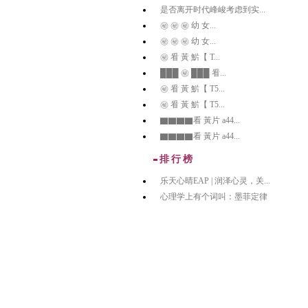
是否离开时代峰峻考虑到实...
㊙️ ㊙️ ㊙️ 幼 女...
㊙️ ㊙️ ㊙️ 幼 女...
㊙️ 㸔 黃 魸【 T...
███ ㊙️ ███ 㸔...
㊙️ 㸔 黃 魸【 T5...
㊙️ 㸔 黃 魸【 T5...
▇▇▇▇看 黃片 a44...
▇▇▇▇看 黃片 a44...
排行榜
乐天心晴EAP | 润泽心灵，关...
心理学上有个词叫：墨菲定律