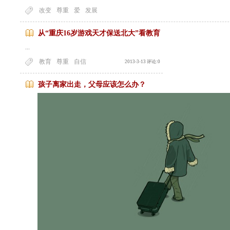
改变
尊重
爱
发展
从“重庆16岁游戏天才保送北大”看教育
...
教育
尊重
自信
2013-3-13 评论:0
孩子离家出走，父母应该怎么办？