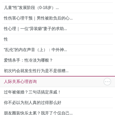
儿童“性”发展阶段（0-18岁）...
性伤害心理干预｜男性被欺负后的心...
性心理｜一位“异装癖“妻子的求助...
性
“乱伦”的内在声音（上）：中外神...
爱情杀手：性冷淡为哪般？
初次约会就发生性行为是不是很糟...
人际关系心理咨询
过年被催婚？三句话搞定亲戚！
你不必以为别人真的过得那么好
朋友圈装快乐太累？我开了个仅自己...