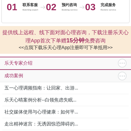
01
02
03
联系客服
预约咨询
完成服务
Matching expert
Booking service
Restore service
提供线上远程、线下面对面心理咨询，下载注册乐天心
15分钟
理App首次下单赠
免费咨询
<<点我下载乐天心理App注册即可下单抵用>>
乐天专家介绍
成功案例
五一心理调频指南：让回家、出游...
乐天心晴案例分析--白领焦虑失眠...
社交媒体使用与心理健康：如何平...
走出精神迷宫：无诱因惊恐障碍的...