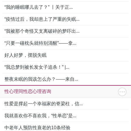
“我的睡眠哪儿去了？” 丨关于正...
“疫情过后，我却患上了严重的失眠...
“我被那个奇怪又支离破碎的梦吓出...
“只要一碰枕头就特别清醒”——拿...
好人好梦，摆脱失眠
“我总梦到被长发女子追杀！” |...
整夜未眠的我该怎么办？——来自...
性心理同性恋心理咨询
性爱是撑起一个幸福家的脊梁柱，信...
我就喜欢你不喜欢我，“性单恋”是...
中老年人预防性衰老的10条经验