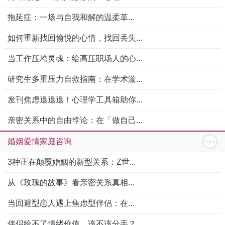
拖延症：一场与自我和解的温柔革...
如何重新找回愉悦的心情，找回丢失...
当工作压垮灵魂：给高压职场人的心...
研究生多重压力自救指南：在学术漩...
发刊焦虑退退退！心理学工具箱助你...
亲密关系中的自由悖论：在「做自己...
婚姻爱情家庭咨询
3种正在颠覆婚姻的新型关系：Z世...
从《玫瑰的故事》看亲密关系真相...
当回避型恋人遇上焦虑型伴侣：在...
伴侣给不了情绪价值，该不该分手？...