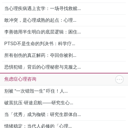
当心理疾病遇上玄学：一场寻找救赎...
敢冲突，是心理成熟的起点：心理...
李善德用半生明白的底层逻辑：困住...
PTSD不是生命的判决书：科学疗...
所有创伤的真正解药：夺回你被剥...
恐惧犯错」背后的心理秘密与克服之...
焦虑症心理咨询
别被 “一次错毁一生” 吓住！人...
破茧抗压·研途启航——研究生心...
当「优秀」成为枷锁：研究生群体自...
情绪稳定：当代人必修的「心理...