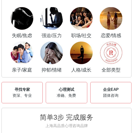
失眠/焦虑
强迫/压力
职场/社交
恋爱/情感
亲子/家庭
抑郁/情绪
人格/成长
全部类型
寻找专家
心理测试
企业EAP
资深、专业
准确、免费
团体咨询
简单3步 完成服务
上海高品质心理咨询品牌