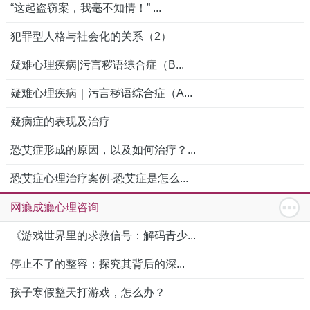
“这起盗窃案，我毫不知情！” ...
犯罪型人格与社会化的关系（2）
疑难心理疾病|污言秽语综合症（B...
疑难心理疾病｜污言秽语综合症（A...
疑病症的表现及治疗
恐艾症形成的原因，以及如何治疗？...
恐艾症心理治疗案例-恐艾症是怎么...
网瘾成瘾心理咨询
《游戏世界里的求救信号：解码青少...
停止不了的整容：探究其背后的深...
孩子寒假整天打游戏，怎么办？