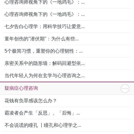
心理咨询师视角下的《一地鸡毛》：...
心理咨询师视角下的《一地鸡毛》：...
七夕告白心理学：用科学技巧让爱意...
童年创伤的"潜伏期"：为什么有些...
5个极简习惯，重塑你的心理韧性：...
亲密关系中的隐形墙：解码回避型依...
当代年轻人为何在玄学与心理咨询之...
疑病症心理咨询
花钱有负罪感该怎么办？
霸凌者会产生「反思」、「后悔」...
不会说谎的瞳孔 丨瞳孔和心理学之...