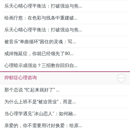
乐天心晴心理平衡法：打破强迫与焦...
绘画疗愈：在色彩与线条中重建破...
乐天心晴心理平衡法：打破强迫与焦...
被音乐“单曲循环”困住的灵魂：写...
戒掉拖延症，你就已经领先了90...
心理暗示成强迫？三招教你回归自...
抑郁症心理咨询
那个总说 “忙起来就好了” ...
为什么上班不是“被迫营业”，而是...
当心理学遇见"冰山恋人"：如何融...
亲爱的，你不需要用讨好换爱：给原...