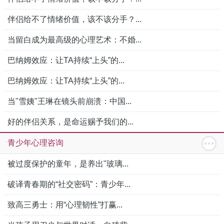
伴侣给不了情绪价值，该不该分手？...
当留白成为最高级的心理艺术：不婚...
巴纳姆效应：让TA持续“上头”的...
巴纳姆效应：让TA持续“上头”的...
当"雪姨"王琳在镜头前崩溃：中国...
好的伴侣关系，是命运赐予我们的...
青少年心理咨询
被过度保护的童年，是养出"玻璃...
破译青春期的“社交密码”：青少年...
致高三勇士：用“心理韧性”打赢...