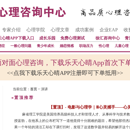
专家介绍
心理学院
心理文章
成功案例
企业EAP
收
天心晴APP下载入口
成长乐园
免费心理测试
徐汇咨询中心
青
虑症
一般心理问题
青少年成长
婚恋情感
职场压力
性心理
儿童心理
对面心理咨询，下载乐天心晴App首次下
<<点我下载乐天心晴APP注册即可下单抵用>>
当前位置：
首页
> 演讲
置顶推荐
【置顶】- 电影与心理学｜Ⅲ心灵捕手——心
 麻省理工学院是美国培养高级科技人才和管理人才、从事科学与技术
授蓝勃，在他系上的公布栏写下一道他觉得十分困难的题目，希望他那些杰
果一个年轻的清洁工却在下课打扫时，发现了这道数学题并轻易的解开这个