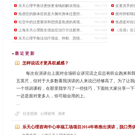
后，又下了另一道更难的题目，要找出这个数学天才。
乐天心理平衡法更快更省钱的解决强迫...
反复洗手的强
View:1729
焦虑症的躯体症状是大脑对身体过度控...
面对抑郁我
View:4510
社交中的过度紧张和恐惧是焦虑的表现...
焦虑是对自
View:2504
上海乐天心理医生强迫症治疗方法新突...
（乐清）乐天
View:5503
乐天心理平衡法治疗强迫、抑郁、恐惧...
View:2249
最近更新
怎样说话才更具权威感？
每次在演讲台上面对全场听众讲完话之后总有听众跑来和我说
五英尺，但对于大多数看我演讲的人来说已经够高了。为了让我
一个培训课程，在那里我学习了一些技巧，下面给大家分享一下
一还是面对更多人，你可能会用的上。
...
...
社交恐惧
心理咨询
演讲
乐天心理咨询中心幸福工场项目2014年将推出演讲，脱口秀