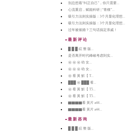
别总想着“纠正自己”，你只需要...
心流重启，赋能科研 | “青稞”...
吸引力法则实操版：3个月显化理想...
吸引力法则实操版：3个月显化理想...
过年被催婚？三句话搞定亲戚！
最新评论
█ █ █ 綄 整 版...
是否离开时代峰峻考虑到实...
㊙️ ㊙️ ㊙️ 幼 女...
㊙️ ㊙️ ㊙️ 幼 女...
㊙️ 㸔 黃 魸【 T...
███ ㊙️ ███ 㸔...
㊙️ 㸔 黃 魸【 T5...
㊙️ 㸔 黃 魸【 T5...
▇▇▇▇看 黃片 a44...
▇▇▇▇看 黃片 a44...
最新咨询
█ █ █ 綄 整 版...