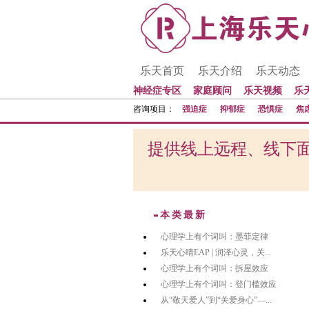
乐天首页
乐天介绍
乐天动态
神经症专区
家庭顾问
乐天视频
乐
咨询项目：
强迫症
抑郁症
恐惧症
焦
提供线上远程、线下面
本类最新
心理学上有个词叫：墨菲定律
乐天心晴EAP | 润泽心灵，关...
心理学上有个词叫：拆屋效应
心理学上有个词叫：登门槛效应
从“敬天爱人”到“关爱身心”—...