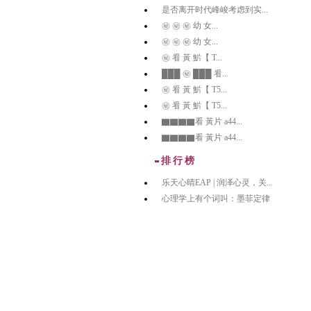
是否离开时代峰峻考虑到实...
㊙️ ㊙️ ㊙️ 幼 女...
㊙️ ㊙️ ㊙️ 幼 女...
㊙️ 㸔 黃 魸【 T...
███ ㊙️ ███ 㸔...
㊙️ 㸔 黃 魸【 T5...
㊙️ 㸔 黃 魸【 T5...
▇▇▇▇看 黃片 a44...
▇▇▇▇看 黃片 a44...
排行榜
乐天心晴EAP | 润泽心灵，关...
心理学上有个词叫：墨菲定律