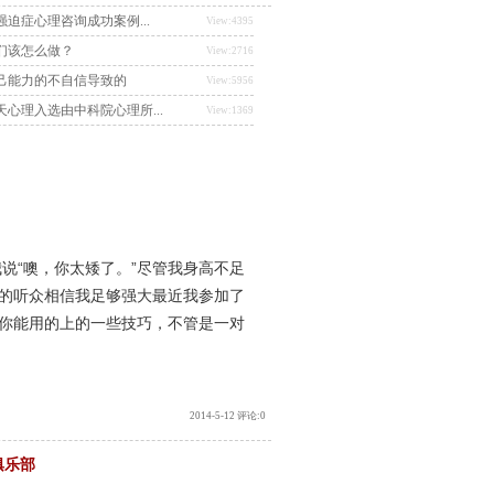
迫症心理咨询成功案例...
View:4395
们该怎么做？
View:2716
己能力的不自信导致的
View:5956
心理入选由中科院心理所...
View:1369
“噢，你太矮了。”尽管我身高不足
的听众相信我足够强大最近我参加了
你能用的上的一些技巧，不管是一对
2014-5-12 评论:0
俱乐部