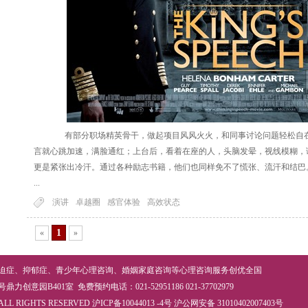
有部分职场精英骨干，做起项目风风火火，和同事讨论问题轻松自在
言就心跳加速，满脸通红；上台后，看着在座的人，头脑发晕，视线模糊，
更是紧张出冷汗。通过各种励志书籍，他们也同样免不了慌张、流汗和结巴
...
演讲
卓越圈
感官体验
高效状态
1
«
»
迫症
、
抑郁症
、
青少年心理咨询
、
婚姻家庭咨询
等
心理咨询
服务创优全国
意园B401室 免费预约电话：021-52951186 021-37702979
ALL RIGHTS RESERVED
沪ICP备10044013 -4号
沪公网安备 31010402007403号